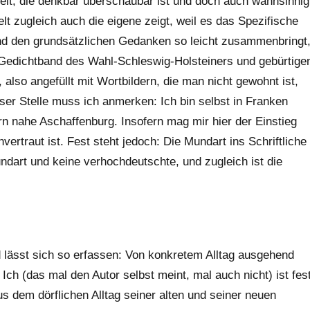
Welt, die denkbar überschaubar ist und doch auch wahnsinnig
t zugleich auch die eigene zeigt, weil es das Spezifische
und den grundsätzlichen Gedanken so leicht zusammenbringt
r Gedichtband des Wahl-Schleswig-Holsteiners und gebürtige
 also angefüllt mit Wortbildern, die man nicht gewohnt ist,
eser Stelle muss ich anmerken: Ich bin selbst in Franken
n nahe Aschaffenburg. Insofern mag mir hier der Einstieg
vertraut ist. Fest steht jedoch: Die Mundart ins Schriftliche
undart und keine verhochdeutschte, und zugleich ist die
lässt sich so erfassen: Von konkretem Alltag ausgehend
Ich (das mal den Autor selbst meint, mal auch nicht) ist fes
aus dem dörflichen Alltag seiner alten und seiner neuen