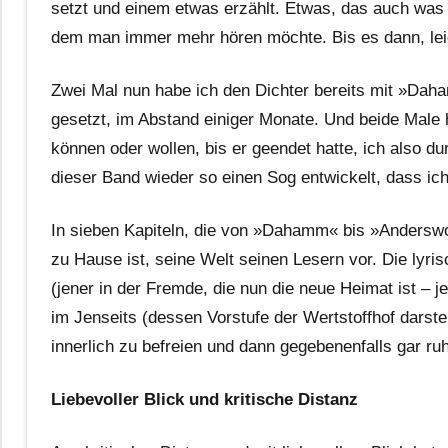
setzt und einem etwas erzählt. Etwas, das auch was b
dem man immer mehr hören möchte. Bis es dann, leide
Zwei Mal nun habe ich den Dichter bereits mit »Da
gesetzt, im Abstand einiger Monate. Und beide Male
können oder wollen, bis er geendet hatte, ich also d
dieser Band wieder so einen Sog entwickelt, dass ich 
In sieben Kapiteln, die von »Dahamm« bis »Anderswo«
zu Hause ist, seine Welt seinen Lesern vor. Die lyris
(jener in der Fremde, die nun die neue Heimat ist – j
im Jenseits (dessen Vorstufe der Wertstoffhof darste
innerlich zu befreien und dann gegebenenfalls gar ru
Liebevoller Blick und kritische Distanz