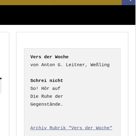
Suc
nach:
Vers der Woche
Schrei nicht
So! Hör auf

Die Ruhe der

Gegenstände.

Archiv Rubrik "Vers der Woche"