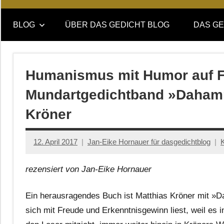
Online-
DAS
Forum
BLOG
ÜBER DAS GEDICHT BLOG
DAS GE
von
GEDICHT
DAS
GEDICHT.
blog
Zeitschrift
Humanismus mit Humor auf Fr
für
Mundartgedichtband »Daham
Lyrik,
Essay
Kröner
und
Kritik
12. April 2017
Jan-Eike Hornauer für dasgedichtblog
rezensiert von Jan-Eike Hornauer
Ein herausragendes Buch ist Matthias Kröner mit »
sich mit Freude und Erkenntnisgewinn liest, weil es 