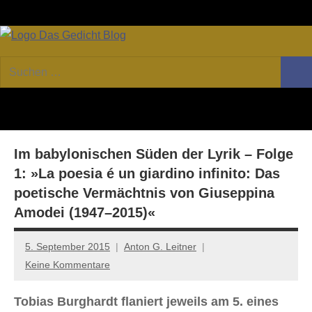
Zum
Facebook
Twitter
Youtube
Fee
Inhalt
springen
DAS
Online-
Suchen
Forum
Such
GEDICHT
nach:
von
DAS
blog
GEDICHT.
Zeitschrift
Im babylonischen Süden der Lyrik – Folge
für
Lyrik,
1: »La poesia é un giardino infinito: Das
Essay
poetische Vermächtnis von Giuseppina
und
Amodei (1947–2015)«
Kritik
5. September 2015
Anton G. Leitner
Keine Kommentare
Tobias Burghardt flaniert jeweils am 5. eines