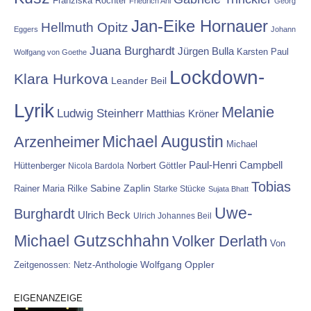
Franziska Röchter
Friedrich Ani
Georg
Jan-Eike Hornauer
Hellmuth Opitz
Eggers
Johann
Juana Burghardt
Jürgen Bulla
Karsten Paul
Wolfgang von Goethe
Lockdown-
Klara Hurkova
Leander Beil
Lyrik
Melanie
Ludwig Steinherr
Matthias Kröner
Michael Augustin
Arzenheimer
Michael
Paul-Henri Campbell
Hüttenberger
Nicola Bardola
Norbert Göttler
Tobias
Rainer Maria Rilke
Sabine Zaplin
Starke Stücke
Sujata Bhatt
Uwe-
Burghardt
Ulrich Beck
Ulrich Johannes Beil
Michael Gutzschhahn
Volker Derlath
Von
Wolfgang Oppler
Zeitgenossen: Netz-Anthologie
EIGENANZEIGE