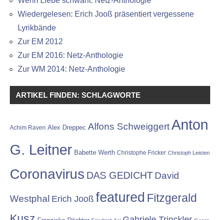
Wenn Liebe schwant: Netz-Anthologie
Wiedergelesen: Erich Jooß präsentiert vergessene
Lyrikbände
Zur EM 2012
Zur EM 2016: Netz-Anthologie
Zur WM 2014: Netz-Anthologie
ARTIKEL FINDEN: SCHLAGWORTE
Anton
Alfons Schweiggert
Alex Dreppec
Achim Raven
G. Leitner
Babette Werth
Christophe Fricker
Christoph Leisten
Coronavirus
DAS GEDICHT
David
featured
Fitzgerald
Westphal
Erich Jooß
Kusz
Gabriele Trinckler