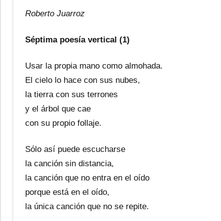
Roberto Juarroz
Séptima poesía vertical (1)
Usar la propia mano como almohada.
El cielo lo hace con sus nubes,
la tierra con sus terrones
y el árbol que cae
con su propio follaje.
Sólo así puede escucharse
la canción sin distancia,
la canción que no entra en el oído
porque está en el oído,
la única canción que no se repite.