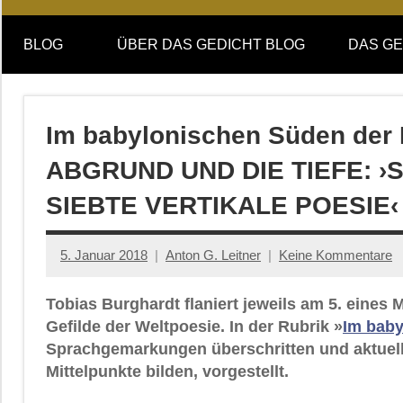
Online-
DAS
Forum
BLOG
ÜBER DAS GEDICHT BLOG
DAS GE
von
GEDICHT
DAS
GEDICHT.
blog
Zeitschrift
Im babylonischen Süden der
für
ABGRUND UND DIE TIEFE: ›
Lyrik,
Essay
SIEBTE VERTIKALE POESIE
und
Kritik
5. Januar 2018
Anton G. Leitner
Keine Kommentare
Tobias Burghardt flaniert jeweils am 5. eine
Gefilde der Weltpoesie. In der Rubrik »
Im baby
Sprachgemarkungen überschritten und aktuell
Mittelpunkte bilden, vorgestellt.