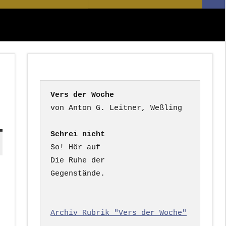
Suc
nach:
Vers der Woche
Schrei nicht
So! Hör auf

Die Ruhe der

Gegenstände.

Archiv Rubrik "Vers der Woche"