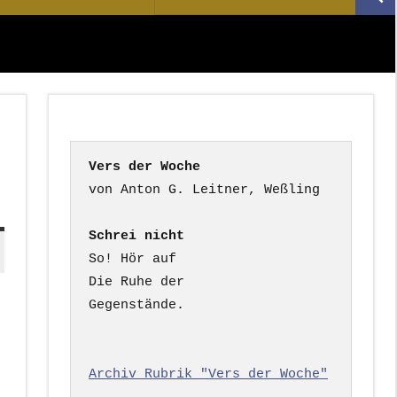
Suc
nach:
Vers der Woche
Schrei nicht
So! Hör auf

Die Ruhe der

Gegenstände.

Archiv Rubrik "Vers der Woche"