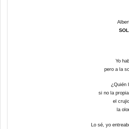
Alber
SOL
Yo hab
pero a la s
¿Quién l
si no la prop
el cruji
la ol
Lo sé, yo entrea