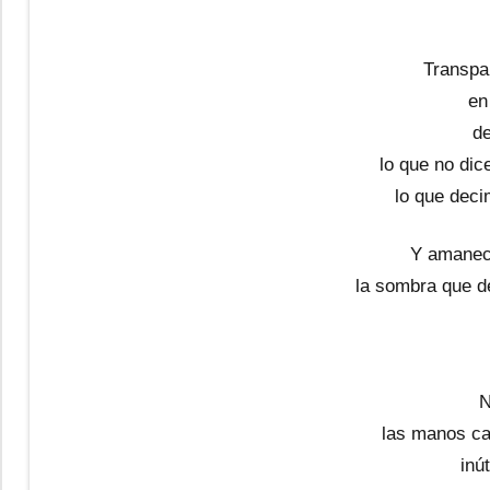
Transpa
en
de
lo que no dic
lo que deci
Y amanec
la sombra que de
N
las manos ca
inút