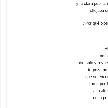
y la clara pupila
reflejaba u
¿Por qué ojos
Al
no h
aire sólo y revue
torpeza pr
que se encu
libres por 
a la alt
en la pr