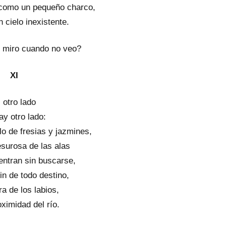
, como un pequeño charco,
n cielo inexistente.
 miro cuando no veo?
XI
 otro lado
ay otro lado:
lo de fresias y jazmines,
esurosa de las alas
entran sin buscarse,
fin de todo destino,
ura de los labios,
oximidad del río.