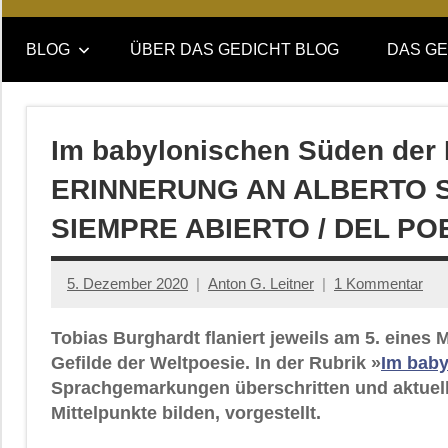
Online-
DAS
Forum
BLOG
ÜBER DAS GEDICHT BLOG
DAS GE
von
GEDICHT
DAS
GEDICHT.
blog
Zeitschrift
Im babylonischen Süden der 
für
ERINNERUNG AN ALBERTO 
Lyrik,
Essay
SIEMPRE ABIERTO / DEL PO
und
Kritik
5. Dezember 2020
Anton G. Leitner
1 Kommentar
Tobias Burghardt flaniert jeweils am 5. eine
Gefilde der Weltpoesie. In der Rubrik »
Im baby
Sprachgemarkungen überschritten und aktuell
Mittelpunkte bilden, vorgestellt.