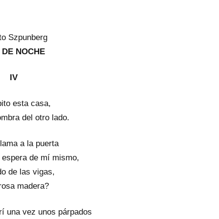
to Szpunberg
 DE NOCHE
IV
ito esta casa,
ombra del otro lado.
lama a la puerta
ia espera de mí mismo,
do de las vigas,
orosa madera?
brí una vez unos párpados