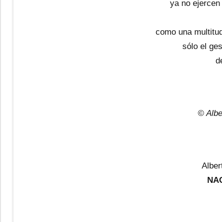
ya no ejercen
como una multitud
sólo el ge
d
© Albe
Alber
NA