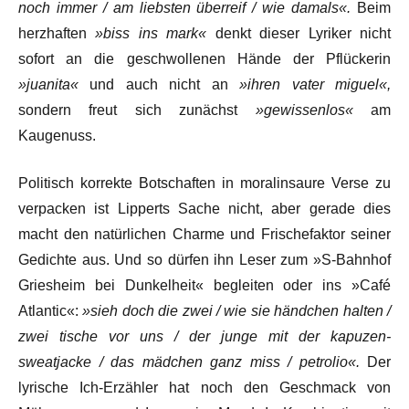
noch immer / am liebsten überreif / wie damals«.
Beim
herzhaften
»biss ins mark«
denkt dieser Lyriker nicht
sofort an die geschwollenen Hände der Pflückerin
»juanita«
und auch nicht an
»ihren vater miguel«,
sondern freut sich zunächst
»gewissenlos«
am
Kaugenuss.
Politisch korrekte Botschaften in moralinsaure Verse zu
verpacken ist Lipperts Sache nicht, aber gerade dies
macht den natürlichen Charme und Frischefaktor seiner
Gedichte aus. Und so dürfen ihn Leser zum »S-Bahnhof
Griesheim bei Dunkelheit« begleiten oder ins »Café
Atlantic«:
»sieh doch die zwei / wie sie händchen halten /
zwei tische vor uns / der junge mit der kapuzen-
sweatjacke / das mädchen ganz miss / petrolio«.
Der
lyrische Ich-Erzähler hat noch den Geschmack von