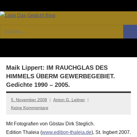
Zum
Facebook
Twitter
Youtube
Fee
Inhalt
springen
DAS
Online-
Suchen
Forum
Such
GEDICHT
nach:
von
DAS
blog
GEDICHT.
Zeitschrift
Maik Lippert: IM RAUCHGLAS DES
für
Lyrik,
HIMMELS ÜBERM GEWERBEGEBIET.
Essay
Gedichte 1990 – 2005.
und
Kritik
5. November 2008
Anton G. Leitner
Keine Kommentare
Mit Fotografien von Göstav Dirk Steglich.
Edition Thaleia (
www.edition-thaleia.de
), St. Ingbert 2007.