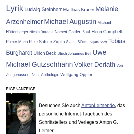
Lyrik
Melanie
Ludwig Steinherr
Matthias Kröner
Michael Augustin
Arzenheimer
Michael
Paul-Henri Campbell
Hüttenberger
Nicola Bardola
Norbert Göttler
Tobias
Rainer Maria Rilke
Sabine Zaplin
Starke Stücke
Sujata Bhatt
Uwe-
Burghardt
Ulrich Beck
Ulrich Johannes Beil
Michael Gutzschhahn
Volker Derlath
Von
Wolfgang Oppler
Zeitgenossen: Netz-Anthologie
EIGENANZEIGE
Besuchen Sie auch
AntonLeitner.de
, das
persönliche Internet-Tagebuch des
Schriftstellers und Verlegers Anton G.
Leitner.