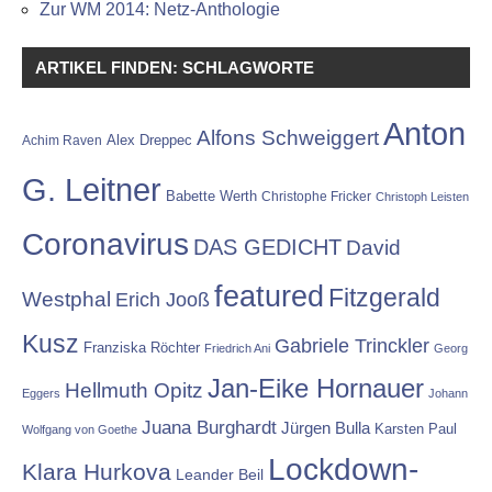
Zur WM 2014: Netz-Anthologie
ARTIKEL FINDEN: SCHLAGWORTE
Anton
Alfons Schweiggert
Alex Dreppec
Achim Raven
G. Leitner
Babette Werth
Christophe Fricker
Christoph Leisten
Coronavirus
DAS GEDICHT
David
featured
Fitzgerald
Westphal
Erich Jooß
Kusz
Gabriele Trinckler
Franziska Röchter
Friedrich Ani
Georg
Jan-Eike Hornauer
Hellmuth Opitz
Eggers
Johann
Juana Burghardt
Jürgen Bulla
Karsten Paul
Wolfgang von Goethe
Lockdown-
Klara Hurkova
Leander Beil