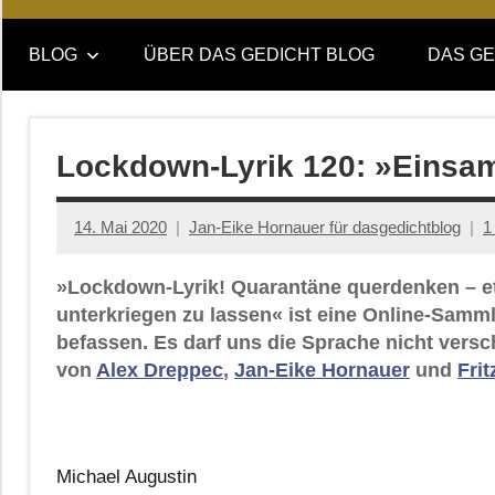
Online-
DAS
Forum
BLOG
ÜBER DAS GEDICHT BLOG
DAS GE
von
GEDICHT
DAS
GEDICHT.
blog
Zeitschrift
Lockdown-Lyrik 120: »Einsam
für
Lyrik,
14. Mai 2020
Jan-Eike Hornauer für dasgedichtblog
1
Essay
und
»Lockdown-Lyrik! Quarantäne querdenken – et
Kritik
unterkriegen zu lassen« ist eine Online-Samm
befassen. Es darf uns die Sprache nicht versc
von
Alex Dreppec
,
Jan-Eike Hornauer
und
Fri
Michael Augustin