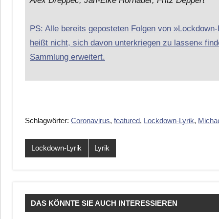
Alex Dreppec, Jan-Eike Hornauer, Fritz Deppert
PS: Alle bereits geposteten Folgen von »Lockdown
heißt nicht, sich davon unterkriegen zu lassen« finde
Sammlung erweitert.
Schlagwörter:
Coronavirus
,
featured
,
Lockdown-Lyrik
,
Michae
Lockdown-Lyrik
Lyrik
DAS KÖNNTE SIE AUCH INTERESSIEREN