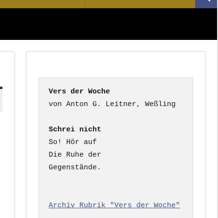
Suc
nach:
Vers der Woche
Schrei nicht
So! Hör auf

Die Ruhe der

Gegenstände.

Archiv Rubrik "Vers der Woche"