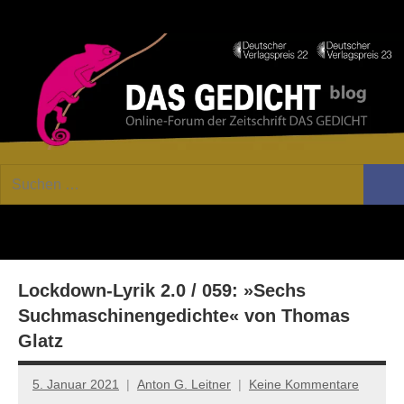
Zum
Facebook
Twitter
Youtube
Fee
Inhalt
springen
DAS
Online-
Suchen
Forum
Such
GEDICHT
nach:
von
DAS
blog
GEDICHT.
Zeitschrift
Lockdown-Lyrik 2.0 / 059: »Sechs
für
Lyrik,
Suchmaschinengedichte« von Thomas
Essay
Glatz
und
Kritik
5. Januar 2021
Anton G. Leitner
Keine Kommentare