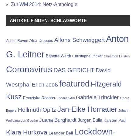
Zur WM 2014: Netz-Anthologie
ARTIKEL FINDEN: SCHLAGWORTE
Anton
Alfons Schweiggert
Alex Dreppec
Achim Raven
G. Leitner
Babette Werth
Christophe Fricker
Christoph Leisten
Coronavirus
DAS GEDICHT
David
featured
Fitzgerald
Westphal
Erich Jooß
Kusz
Gabriele Trinckler
Franziska Röchter
Friedrich Ani
Georg
Jan-Eike Hornauer
Hellmuth Opitz
Eggers
Johann
Juana Burghardt
Jürgen Bulla
Karsten Paul
Wolfgang von Goethe
Lockdown-
Klara Hurkova
Leander Beil