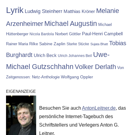
Lyrik
Melanie
Ludwig Steinherr
Matthias Kröner
Michael Augustin
Arzenheimer
Michael
Paul-Henri Campbell
Hüttenberger
Nicola Bardola
Norbert Göttler
Tobias
Rainer Maria Rilke
Sabine Zaplin
Starke Stücke
Sujata Bhatt
Uwe-
Burghardt
Ulrich Beck
Ulrich Johannes Beil
Michael Gutzschhahn
Volker Derlath
Von
Wolfgang Oppler
Zeitgenossen: Netz-Anthologie
EIGENANZEIGE
Besuchen Sie auch
AntonLeitner.de
, das
persönliche Internet-Tagebuch des
Schriftstellers und Verlegers Anton G.
Leitner.