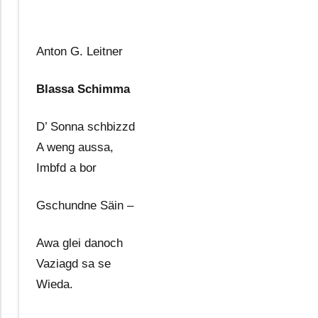
Anton G. Leitner
Blassa Schimma
D’ Sonna schbizzd
A weng aussa,
Imbfd a bor
Gschundne Säin –
Awa glei danoch
Vaziagd sa se
Wieda.