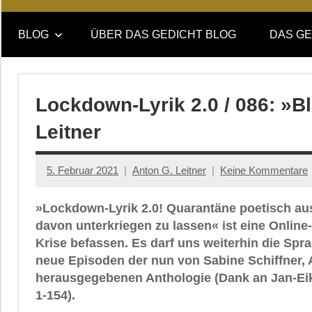
Online-
DAS
Forum
BLOG
ÜBER DAS GEDICHT BLOG
DAS GE
von
GEDICHT
DAS
GEDICHT.
blog
Zeitschrift
Lockdown-Lyrik 2.0 / 086: »
für
Leitner
Lyrik,
Essay
und
5. Februar 2021
Anton G. Leitner
Keine Kommentare
Kritik
»Lockdown-Lyrik 2.0! Quarantäne poetisch aus
davon unterkriegen zu lassen« ist eine Onlin
Krise befassen. Es darf uns weiterhin die Spr
neue Episoden der nun von Sabine Schiffner, 
herausgegebenen Anthologie (Dank an Jan-Eik
1-154).