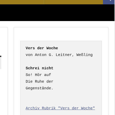
Suc
nach:
Vers der Woche
Schrei nicht
So! Hör auf

Die Ruhe der

Gegenstände.

Archiv Rubrik "Vers der Woche"