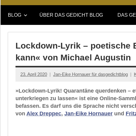
Online-
DAS
Forum
BLOG
ÜBER DAS GEDICHT BLOG
DAS GE
von
GEDICHT
DAS
GEDICHT.
blog
Zeitschrift
Lockdown-Lyrik – poetische Bi
für
kann« von Michael Augustin
Lyrik,
Essay
und
23. April 2020
Jan-Eike Hornauer für dasgedichtblog
Kritik
»Lockdown-Lyrik! Quarantäne querdenken – et
unterkriegen zu lassen« ist eine Online-Samm
befassen. Es darf uns die Sprache nicht versc
von
Alex Dreppec
,
Jan-Eike Hornauer
und
Fri