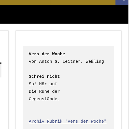
Suc
nach:
Vers der Woche
Schrei nicht
So! Hör auf

Die Ruhe der

Gegenstände.

Archiv Rubrik "Vers der Woche"