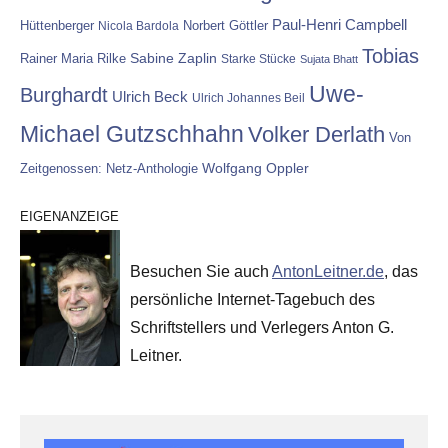
Paul-Henri Campbell
Hüttenberger
Nicola Bardola
Norbert Göttler
Tobias
Rainer Maria Rilke
Sabine Zaplin
Starke Stücke
Sujata Bhatt
Uwe-
Burghardt
Ulrich Beck
Ulrich Johannes Beil
Michael Gutzschhahn
Volker Derlath
Von
Wolfgang Oppler
Zeitgenossen: Netz-Anthologie
EIGENANZEIGE
Besuchen Sie auch
AntonLeitner.de
, das
persönliche Internet-Tagebuch des
Schriftstellers und Verlegers Anton G.
Leitner.