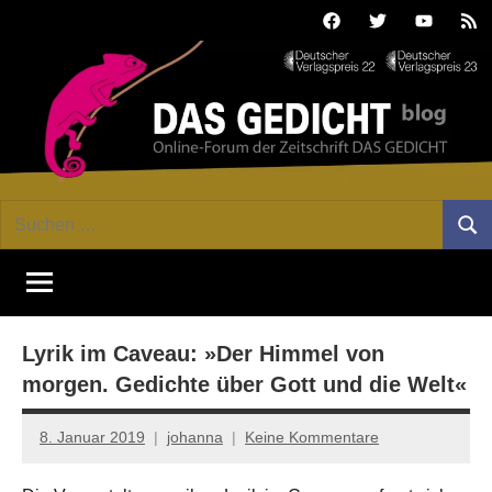
Zum
Facebook
Twitter
Youtube
Fee
Inhalt
springen
DAS
Online-
Suchen
Forum
Such
GEDICHT
nach:
von
DAS
blog
GEDICHT.
Zeitschrift
Lyrik im Caveau: »Der Himmel von
für
Lyrik,
morgen. Gedichte über Gott und die Welt«
Essay
und
8. Januar 2019
johanna
Keine Kommentare
Kritik