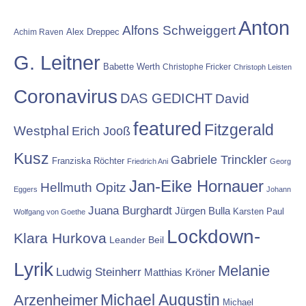
Anton
Alfons Schweiggert
Alex Dreppec
Achim Raven
G. Leitner
Babette Werth
Christophe Fricker
Christoph Leisten
Coronavirus
DAS GEDICHT
David
featured
Fitzgerald
Westphal
Erich Jooß
Kusz
Gabriele Trinckler
Franziska Röchter
Friedrich Ani
Georg
Jan-Eike Hornauer
Hellmuth Opitz
Eggers
Johann
Juana Burghardt
Jürgen Bulla
Karsten Paul
Wolfgang von Goethe
Lockdown-
Klara Hurkova
Leander Beil
Lyrik
Melanie
Ludwig Steinherr
Matthias Kröner
Michael Augustin
Arzenheimer
Michael