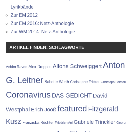
Lyrikbände
Zur EM 2012
Zur EM 2016: Netz-Anthologie
Zur WM 2014: Netz-Anthologie
ARTIKEL FINDEN: SCHLAGWORTE
Anton
Alfons Schweiggert
Alex Dreppec
Achim Raven
G. Leitner
Babette Werth
Christophe Fricker
Christoph Leisten
Coronavirus
DAS GEDICHT
David
featured
Fitzgerald
Westphal
Erich Jooß
Kusz
Gabriele Trinckler
Franziska Röchter
Friedrich Ani
Georg