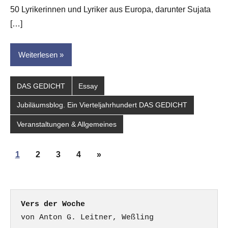
50 Lyrikerinnen und Lyriker aus Europa, darunter Sujata
[…]
Weiterlesen
DAS GEDICHT
Essay
Jubiläumsblog. Ein Vierteljahrhundert DAS GEDICHT
Veranstaltungen & Allgemeines
Seitennummerierung
Nächste
1
2
3
4
»
der
Beiträge
Beiträge
Vers der Woche