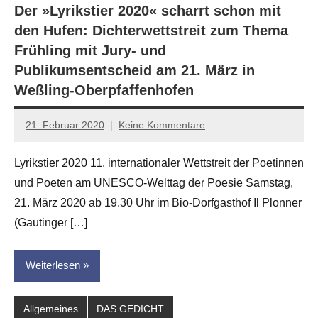
Der »Lyrikstier 2020« scharrt schon mit
den Hufen: Dichterwettstreit zum Thema
Frühling mit Jury- und
Publikumsentscheid am 21. März in
Weßling-Oberpfaffenhofen
21. Februar 2020
Keine Kommentare
Jan-
Eike
Lyrikstier 2020 11. internationaler Wettstreit der Poetinnen
Hornauer
und Poeten am UNESCO-Welttag der Poesie Samstag,
für
dasgedichtblog
21. März 2020 ab 19.30 Uhr im Bio-Dorfgasthof Il Plonner
(Gautinger […]
Weiterlesen
Allgemeines
DAS GEDICHT