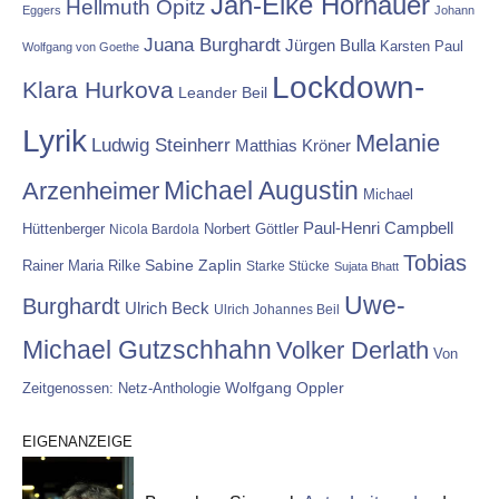
Jan-Eike Hornauer
Hellmuth Opitz
Eggers
Johann
Juana Burghardt
Jürgen Bulla
Karsten Paul
Wolfgang von Goethe
Lockdown-
Klara Hurkova
Leander Beil
Lyrik
Melanie
Ludwig Steinherr
Matthias Kröner
Michael Augustin
Arzenheimer
Michael
Paul-Henri Campbell
Hüttenberger
Nicola Bardola
Norbert Göttler
Tobias
Rainer Maria Rilke
Sabine Zaplin
Starke Stücke
Sujata Bhatt
Uwe-
Burghardt
Ulrich Beck
Ulrich Johannes Beil
Michael Gutzschhahn
Volker Derlath
Von
Wolfgang Oppler
Zeitgenossen: Netz-Anthologie
EIGENANZEIGE