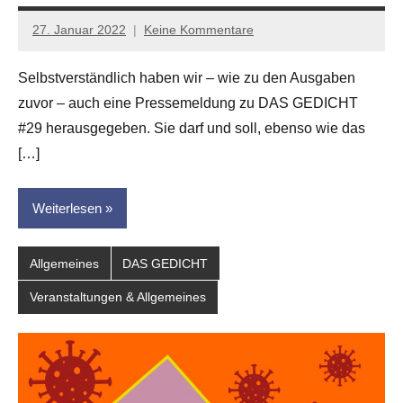
27. Januar 2022
Keine Kommentare
Jan-
Eike
Selbstverständlich haben wir – wie zu den Ausgaben
Hornauer
zuvor – auch eine Pressemeldung zu DAS GEDICHT
für
dasgedichtblog
#29 herausgegeben. Sie darf und soll, ebenso wie das
[…]
Weiterlesen
Allgemeines
DAS GEDICHT
Veranstaltungen & Allgemeines