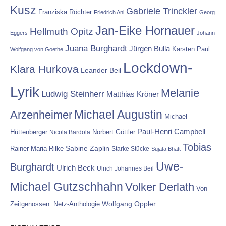
Kusz
Gabriele Trinckler
Franziska Röchter
Friedrich Ani
Georg
Jan-Eike Hornauer
Hellmuth Opitz
Eggers
Johann
Juana Burghardt
Jürgen Bulla
Karsten Paul
Wolfgang von Goethe
Lockdown-
Klara Hurkova
Leander Beil
Lyrik
Melanie
Ludwig Steinherr
Matthias Kröner
Michael Augustin
Arzenheimer
Michael
Paul-Henri Campbell
Hüttenberger
Nicola Bardola
Norbert Göttler
Tobias
Rainer Maria Rilke
Sabine Zaplin
Starke Stücke
Sujata Bhatt
Uwe-
Burghardt
Ulrich Beck
Ulrich Johannes Beil
Michael Gutzschhahn
Volker Derlath
Von
Wolfgang Oppler
Zeitgenossen: Netz-Anthologie