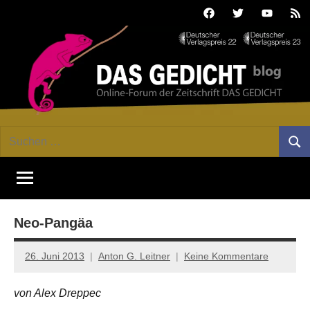
Zum
Facebook
Twitter
Youtube
Fee
Inhalt
springen
DAS
Online-
Suchen
Forum
Such
GEDICHT
nach:
von
DAS
blog
GEDICHT.
Zeitschrift
Neo-Pangäa
für
Lyrik,
Essay
26. Juni 2013
Anton G. Leitner
Keine Kommentare
und
Kritik
von Alex Dreppec