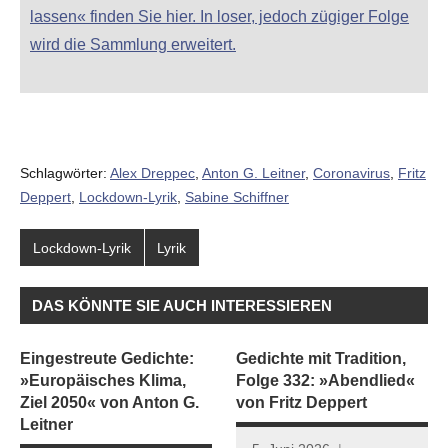
lassen« finden Sie hier. In loser, jedoch zügiger Folge
wird die Sammlung erweitert.
Schlagwörter:
Alex Dreppec
,
Anton G. Leitner
,
Coronavirus
,
Fritz
Deppert
,
Lockdown-Lyrik
,
Sabine Schiffner
Lockdown-Lyrik
Lyrik
DAS KÖNNTE SIE AUCH INTERESSIEREN
Eingestreute Gedichte:
Gedichte mit Tradition,
»Europäisches Klima,
Folge 332: »Abendlied«
Ziel 2050« von Anton G.
von Fritz Deppert
Leitner