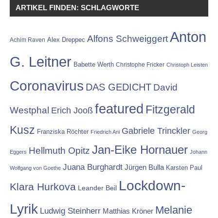
ARTIKEL FINDEN: SCHLAGWORTE
Anton
Alfons Schweiggert
Alex Dreppec
Achim Raven
G. Leitner
Babette Werth
Christophe Fricker
Christoph Leisten
Coronavirus
DAS GEDICHT
David
featured
Fitzgerald
Westphal
Erich Jooß
Kusz
Gabriele Trinckler
Franziska Röchter
Friedrich Ani
Georg
Jan-Eike Hornauer
Hellmuth Opitz
Eggers
Johann
Juana Burghardt
Jürgen Bulla
Karsten Paul
Wolfgang von Goethe
Lockdown-
Klara Hurkova
Leander Beil
Lyrik
Melanie
Ludwig Steinherr
Matthias Kröner