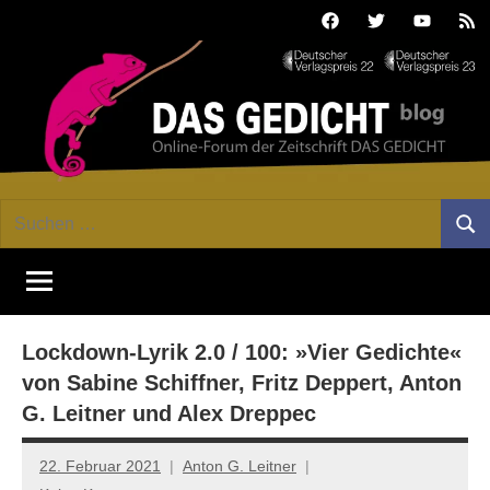
Zum
Facebook
Twitter
Youtube
Fee
Inhalt
springen
DAS
Online-
Suchen
Forum
Such
GEDICHT
nach:
von
DAS
blog
GEDICHT.
Zeitschrift
Lockdown-Lyrik 2.0 / 100: »Vier Gedichte«
für
Lyrik,
von Sabine Schiffner, Fritz Deppert, Anton
Essay
G. Leitner und Alex Dreppec
und
Kritik
22. Februar 2021
Anton G. Leitner