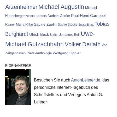
Michael Augustin
Arzenheimer
Michael
Paul-Henri Campbell
Hüttenberger
Nicola Bardola
Norbert Göttler
Tobias
Rainer Maria Rilke
Sabine Zaplin
Starke Stücke
Sujata Bhatt
Uwe-
Burghardt
Ulrich Beck
Ulrich Johannes Beil
Michael Gutzschhahn
Volker Derlath
Von
Wolfgang Oppler
Zeitgenossen: Netz-Anthologie
EIGENANZEIGE
Besuchen Sie auch
AntonLeitner.de
, das
persönliche Internet-Tagebuch des
Schriftstellers und Verlegers Anton G.
Leitner.