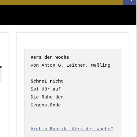
Suc
nach:
Vers der Woche
Schrei nicht
So! Hör auf

Die Ruhe der

Gegenstände.

Archiv Rubrik "Vers der Woche"