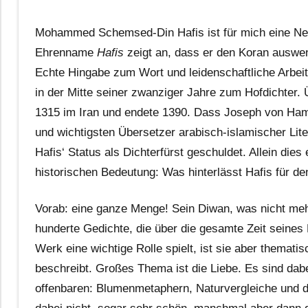
Mohammed Schemsed-Din Hafis ist für mich eine Neue
Ehrenname
Hafis
zeigt an, dass er den Koran auswen
Echte Hingabe zum Wort und leidenschaftliche Arbei
in der Mitte seiner zwanziger Jahre zum Hofdichter. 
1315 im Iran und endete 1390. Dass Joseph von Hamm
und wichtigsten Übersetzer arabisch-islamischer Lit
Hafis‘ Status als Dichterfürst geschuldet. Allein die
historischen Bedeutung: Was hinterlässt Hafis für de
Vorab: eine ganze Menge! Sein Diwan, was nicht meh
hunderte Gedichte, die über die gesamte Zeit seines
Werk eine wichtige Rolle spielt, ist sie aber themati
beschreibt. Großes Thema ist die Liebe. Es sind dab
offenbaren: Blumenmetaphern, Naturvergleiche und d