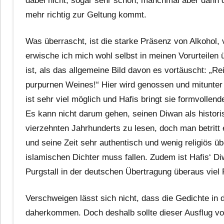
dabei nicht, sogar sehr schön, manchmal aber dann d
mehr richtig zur Geltung kommt.
Was überrascht, ist die starke Präsenz von Alkohol,
erwische ich mich wohl selbst in meinen Vorurteilen ü
ist, als das allgemeine Bild davon es vortäuscht: „R
purpurnen Weines!“ Hier wird genossen und mitunter 
ist sehr viel möglich und Hafis bringt sie formvollen
Es kann nicht darum gehen, seinen Diwan als histor
vierzehnten Jahrhunderts zu lesen, doch man betritt
und seine Zeit sehr authentisch und wenig religiös üb
islamischen Dichter muss fallen. Zudem ist Hafis‘ D
Purgstall in der deutschen Übertragung überaus viel 
Verschweigen lässt sich nicht, dass die Gedichte in
daherkommen. Doch deshalb sollte dieser Ausflug v