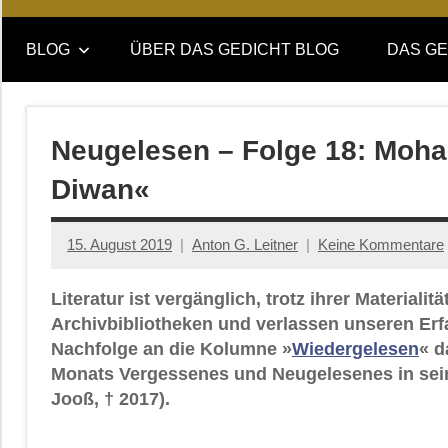
Online-
DAS
Forum
BLOG
ÜBER DAS GEDICHT BLOG
DAS GE
von
GEDICHT
DAS
GEDICHT.
blog
Zeitschrift
Neugelesen – Folge 18: Moh
für
Diwan«
Lyrik,
Essay
und
15. August 2019
Anton G. Leitner
Keine Kommentare
Kritik
Literatur ist vergänglich, trotz ihrer Material
Archivbibliotheken und verlassen unseren Er
Nachfolge an die Kolumne »
Wiedergelesen
« d
Monats Vergessenes und Neugelesenes in sei
Jooß, † 2017).