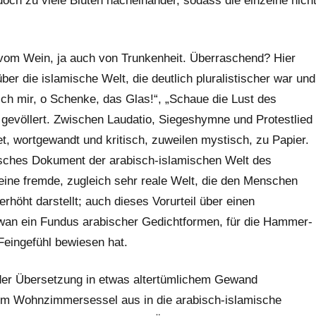
och zu viele Blüten nacheinander, sodass die einzelne nich
 vom Wein, ja auch von Trunkenheit. Überraschend? Hier
ber die islamische Welt, die deutlich pluralistischer war und
eich mir, o Schenke, das Glas!“, „Schaue die Lust des
gevöllert. Zwischen Laudatio, Siegeshymne und Protestlied
det, wortgewandt und kritisch, zuweilen mystisch, zu Papier.
isches Dokument der arabisch-islamischen Welt des
 eine fremde, zugleich sehr reale Welt, die den Menschen
erhöht darstellt; auch dieses Vorurteil über einen
iwan ein Fundus arabischer Gedichtformen, für die Hammer-
Feingefühl bewiesen hat.
 der Übersetzung in etwas altertümlichem Gewand
om Wohnzimmersessel aus in die arabisch-islamische