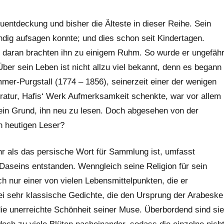
ntdeckung und bisher die Älteste in dieser Reihe. Sein
dig aufsagen konnte; und dies schon seit Kindertagen.
t daran brachten ihn zu einigem Ruhm. So wurde er ungefäh
Über sein Leben ist nicht allzu viel bekannt, denn es begann
er-Purgstall (1774 – 1856), seinerzeit einer der wenigen
eratur, Hafis‘ Werk Aufmerksamkeit schenkte, war vor allem
s ein Grund, ihn neu zu lesen. Doch abgesehen von der
n heutigen Leser?
r als das persische Wort für Sammlung ist, umfasst
 Daseins entstanden. Wenngleich seine Religion für sein
sch nur einer von vielen Lebensmittelpunkten, die er
ei sehr klassische Gedichte, die den Ursprung der Arabeske
ie unerreichte Schönheit seiner Muse. Überbordend sind sie