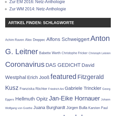
Zur EM 2016: Netz-Anthologie
Zur WM 2014: Netz-Anthologie
ARTIKEL FINDEN: SCHLAGWORTE
Anton
Alfons Schweiggert
Alex Dreppec
Achim Raven
G. Leitner
Babette Werth
Christophe Fricker
Christoph Leisten
Coronavirus
DAS GEDICHT
David
featured
Fitzgerald
Westphal
Erich Jooß
Kusz
Gabriele Trinckler
Franziska Röchter
Friedrich Ani
Georg
Jan-Eike Hornauer
Hellmuth Opitz
Eggers
Johann
Juana Burghardt
Jürgen Bulla
Karsten Paul
Wolfgang von Goethe