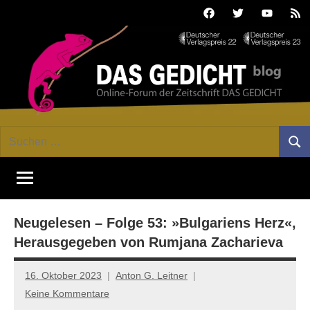
Zum
Facebook
Twitter
Youtube
Fee
Inhalt
springen
DAS
Online-
Suchen
Forum
Such
GEDICHT
nach:
von
DAS
blog
GEDICHT.
Zeitschrift
Neugelesen – Folge 53: »Bulgariens Herz«,
für
Lyrik,
Herausgegeben von Rumjana Zacharieva
Essay
und
16. Oktober 2023
Anton G. Leitner
Kritik
Keine Kommentare