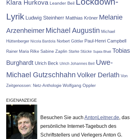
Lockdown-
Klara Hurkova
Leander Beil
Lyrik
Melanie
Ludwig Steinherr
Matthias Kröner
Michael Augustin
Arzenheimer
Michael
Paul-Henri Campbell
Hüttenberger
Nicola Bardola
Norbert Göttler
Tobias
Rainer Maria Rilke
Sabine Zaplin
Starke Stücke
Sujata Bhatt
Uwe-
Burghardt
Ulrich Beck
Ulrich Johannes Beil
Michael Gutzschhahn
Volker Derlath
Von
Wolfgang Oppler
Zeitgenossen: Netz-Anthologie
EIGENANZEIGE
Besuchen Sie auch
AntonLeitner.de
, das
persönliche Internet-Tagebuch des
Schriftstellers und Verlegers Anton G.