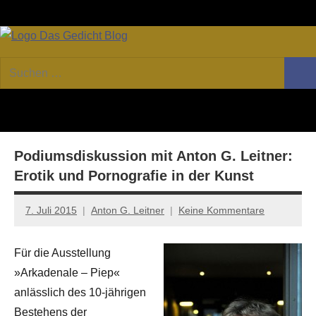
Zum
Facebook
Twitter
Youtube
Fee
Inhalt
springen
DAS
Online-
Suchen
Forum
Such
GEDICHT
nach:
von
DAS
blog
GEDICHT.
Zeitschrift
Podiumsdiskussion mit Anton G. Leitner:
für
Lyrik,
Erotik und Pornografie in der Kunst
Essay
und
7. Juli 2015
Anton G. Leitner
Keine Kommentare
Kritik
Für die Ausstellung
»Arkadenale – Piep«
anlässlich des 10-jährigen
Bestehens der