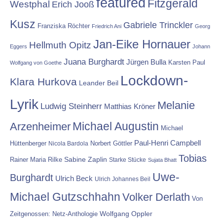
featured
Fitzgerald
Westphal
Erich Jooß
Kusz
Gabriele Trinckler
Franziska Röchter
Friedrich Ani
Georg
Jan-Eike Hornauer
Hellmuth Opitz
Eggers
Johann
Juana Burghardt
Jürgen Bulla
Karsten Paul
Wolfgang von Goethe
Lockdown-
Klara Hurkova
Leander Beil
Lyrik
Melanie
Ludwig Steinherr
Matthias Kröner
Michael Augustin
Arzenheimer
Michael
Paul-Henri Campbell
Hüttenberger
Nicola Bardola
Norbert Göttler
Tobias
Rainer Maria Rilke
Sabine Zaplin
Starke Stücke
Sujata Bhatt
Uwe-
Burghardt
Ulrich Beck
Ulrich Johannes Beil
Michael Gutzschhahn
Volker Derlath
Von
Wolfgang Oppler
Zeitgenossen: Netz-Anthologie