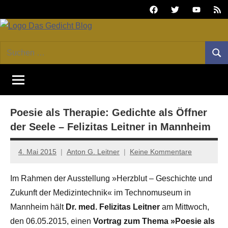
Zum
Facebook
Twitter
Youtube
Fee
Inhalt
springen
DAS
Online-
Suchen
Forum
Such
GEDICHT
nach:
von
DAS
blog
GEDICHT.
Zeitschrift
Poesie als Therapie: Gedichte als Öffner
für
Lyrik,
der Seele – Felizitas Leitner in Mannheim
Essay
und
4. Mai 2015
Anton G. Leitner
Keine Kommentare
Kritik
Im Rahmen der Ausstellung »Herzblut – Geschichte und
Zukunft der Medizintechnik« im Technomuseum in
Mannheim hält
Dr. med. Felizitas Leitner
am Mittwoch,
den 06.05.2015, einen
Vortrag zum Thema »Poesie als