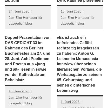
28. Juni
Lyrik Kabinett präsentiert
24. Juni 2026
18. Juni 2026
Jan-Eike Hornauer für
Jan-Eike Hornauer für
dasgedichtblog
dasgedichtblog
Doppel-Präsentation von
»Es ist auch ein
DAS GEDICHT 33 im
befreiendes Gefühl,
Rahmen des Berliner
rechtzeitig losgelassen
Bücherfestes am 27. und
zu haben«: Anton G.
28. Juni: Acht Poetinnen
Leitner im Monacensia-
und Poeten aus »jung
Interview über seinen
und alt« lesen in sowie
literarischen Vorlass, die
vor der Kathedrale am
Werkausgabe zu seinem
Bebelplatz
65. Geburtstag und
seinen dichterischen
Lebensweg
10. Juni 2026
Jan-Eike Hornauer für
1. Juni 2026
dasgedichtblog
Jan-Eike Hornauer für