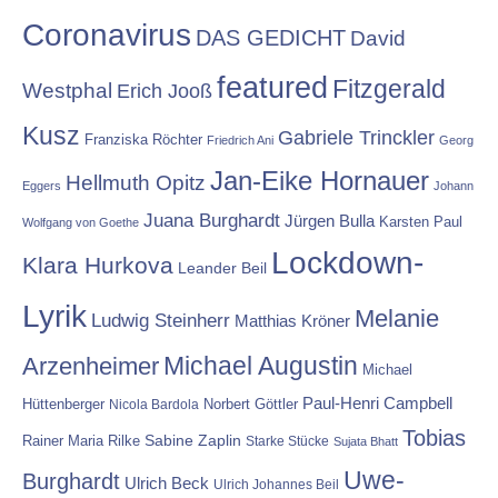
Coronavirus
DAS GEDICHT
David
featured
Fitzgerald
Westphal
Erich Jooß
Kusz
Gabriele Trinckler
Franziska Röchter
Friedrich Ani
Georg
Jan-Eike Hornauer
Hellmuth Opitz
Eggers
Johann
Juana Burghardt
Jürgen Bulla
Karsten Paul
Wolfgang von Goethe
Lockdown-
Klara Hurkova
Leander Beil
Lyrik
Melanie
Ludwig Steinherr
Matthias Kröner
Michael Augustin
Arzenheimer
Michael
Paul-Henri Campbell
Hüttenberger
Nicola Bardola
Norbert Göttler
Tobias
Rainer Maria Rilke
Sabine Zaplin
Starke Stücke
Sujata Bhatt
Uwe-
Burghardt
Ulrich Beck
Ulrich Johannes Beil