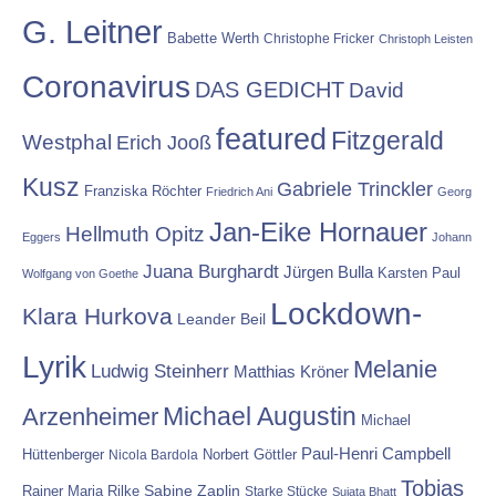
G. Leitner
Babette Werth
Christophe Fricker
Christoph Leisten
Coronavirus
DAS GEDICHT
David
featured
Fitzgerald
Westphal
Erich Jooß
Kusz
Gabriele Trinckler
Franziska Röchter
Friedrich Ani
Georg
Jan-Eike Hornauer
Hellmuth Opitz
Eggers
Johann
Juana Burghardt
Jürgen Bulla
Karsten Paul
Wolfgang von Goethe
Lockdown-
Klara Hurkova
Leander Beil
Lyrik
Melanie
Ludwig Steinherr
Matthias Kröner
Michael Augustin
Arzenheimer
Michael
Paul-Henri Campbell
Hüttenberger
Nicola Bardola
Norbert Göttler
Tobias
Rainer Maria Rilke
Sabine Zaplin
Starke Stücke
Sujata Bhatt