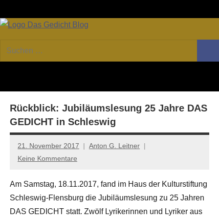
Zum
Facebook
Twitter
Youtube
Fee
Inhalt
springen
DAS
Online-
Suchen
Forum
Such
GEDICHT
nach:
von
DAS
blog
GEDICHT.
Zeitschrift
Rückblick: Jubiläumslesung 25 Jahre DAS
für
Lyrik,
GEDICHT in Schleswig
Essay
und
21. November 2017
Anton G. Leitner
Kritik
Keine Kommentare
Am Samstag, 18.11.2017, fand im Haus der Kulturstiftung
Schleswig-Flensburg die Jubiläumslesung zu 25 Jahren
DAS GEDICHT statt. Zwölf Lyrikerinnen und Lyriker aus