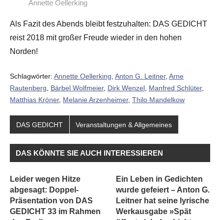
Annette Oellerking
Als Fazit des Abends bleibt festzuhalten: DAS GEDICHT
reist 2018 mit großer Freude wieder in den hohen
Norden!
Schlagwörter:
Annette Oellerking
,
Anton G. Leitner
,
Arne
Rautenberg
,
Bärbel Wolfmeier
,
Dirk Wenzel
,
Manfred Schlüter
,
Matthias Kröner
,
Melanie Arzenheimer
,
Thilo Mandelkow
DAS GEDICHT
Veranstaltungen & Allgemeines
DAS KÖNNTE SIE AUCH INTERESSIEREN
Leider wegen Hitze
Ein Leben in Gedichten
abgesagt: Doppel-
wurde gefeiert – Anton G.
Präsentation von DAS
Leitner hat seine lyrische
GEDICHT 33 im Rahmen
Werkausgabe »Spät