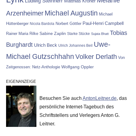
Melanie
Ludwig Steinherr
Matthias Kröner
Michael Augustin
Arzenheimer
Michael
Paul-Henri Campbell
Hüttenberger
Nicola Bardola
Norbert Göttler
Tobias
Rainer Maria Rilke
Sabine Zaplin
Starke Stücke
Sujata Bhatt
Uwe-
Burghardt
Ulrich Beck
Ulrich Johannes Beil
Michael Gutzschhahn
Volker Derlath
Von
Wolfgang Oppler
Zeitgenossen: Netz-Anthologie
EIGENANZEIGE
Besuchen Sie auch
AntonLeitner.de
, das
persönliche Internet-Tagebuch des
Schriftstellers und Verlegers Anton G.
Leitner.