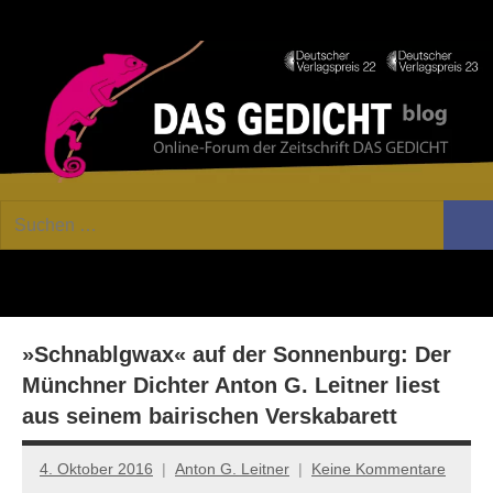
Zum
Facebook
Twitter
Youtube
Fee
Inhalt
springen
DAS
Online-
Suchen
Forum
Such
GEDICHT
nach:
von
DAS
blog
GEDICHT.
Zeitschrift
»Schnablgwax« auf der Sonnenburg: Der
für
Lyrik,
Münchner Dichter Anton G. Leitner liest
Essay
aus seinem bairischen Verskabarett
und
Kritik
4. Oktober 2016
Anton G. Leitner
Keine Kommentare