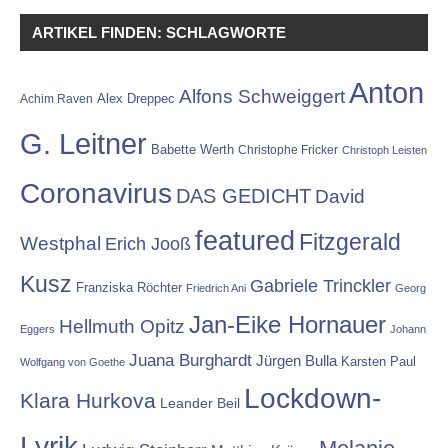
ARTIKEL FINDEN: SCHLAGWORTE
Anton
Alfons Schweiggert
Alex Dreppec
Achim Raven
G. Leitner
Babette Werth
Christophe Fricker
Christoph Leisten
Coronavirus
DAS GEDICHT
David
featured
Fitzgerald
Westphal
Erich Jooß
Kusz
Gabriele Trinckler
Franziska Röchter
Friedrich Ani
Georg
Jan-Eike Hornauer
Hellmuth Opitz
Eggers
Johann
Juana Burghardt
Jürgen Bulla
Karsten Paul
Wolfgang von Goethe
Lockdown-
Klara Hurkova
Leander Beil
Lyrik