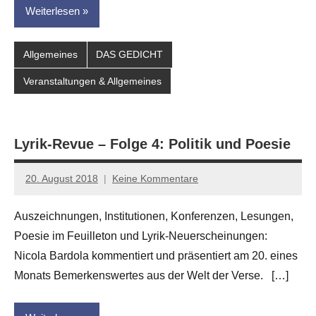
Weiterlesen
Allgemeines
DAS GEDICHT
Veranstaltungen & Allgemeines
Lyrik-Revue – Folge 4: Politik und Poesie
20. August 2018
Keine Kommentare
Jan-
Eike
Auszeichnungen, Institutionen, Konferenzen, Lesungen,
Hornauer
Poesie im Feuilleton und Lyrik-Neuerscheinungen:
für
dasgedichtblog
Nicola Bardola kommentiert und präsentiert am 20. eines
Monats Bemerkenswertes aus der Welt der Verse. […]