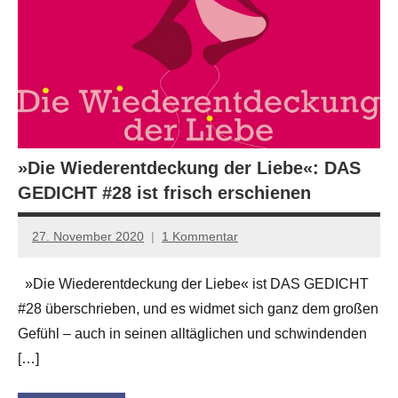
»Die Wiederentdeckung der Liebe«: DAS
GEDICHT #28 ist frisch erschienen
27. November 2020
1 Kommentar
Jan-
Eike
»Die Wiederentdeckung der Liebe« ist DAS GEDICHT
Hornauer
#28 überschrieben, und es widmet sich ganz dem großen
für
dasgedichtblog
Gefühl – auch in seinen alltäglichen und schwindenden
[…]