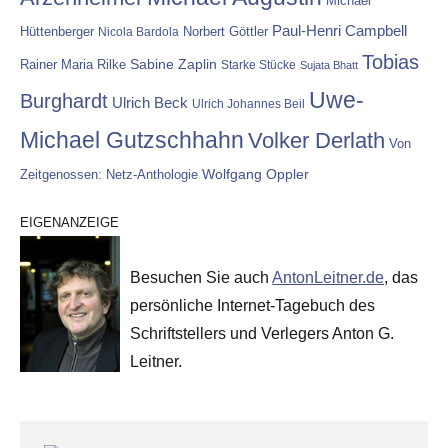
Michael
Paul-Henri Campbell
Hüttenberger
Nicola Bardola
Norbert Göttler
Tobias
Rainer Maria Rilke
Sabine Zaplin
Starke Stücke
Sujata Bhatt
Uwe-
Burghardt
Ulrich Beck
Ulrich Johannes Beil
Michael Gutzschhahn
Volker Derlath
Von
Wolfgang Oppler
Zeitgenossen: Netz-Anthologie
EIGENANZEIGE
Besuchen Sie auch
AntonLeitner.de
, das
persönliche Internet-Tagebuch des
Schriftstellers und Verlegers Anton G.
Leitner.