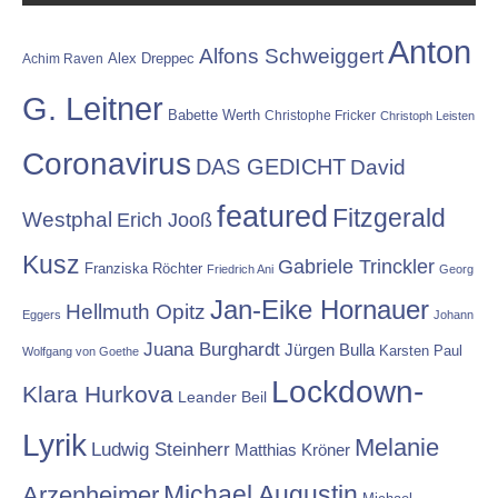
Anton
Alfons Schweiggert
Alex Dreppec
Achim Raven
G. Leitner
Babette Werth
Christophe Fricker
Christoph Leisten
Coronavirus
DAS GEDICHT
David
featured
Fitzgerald
Westphal
Erich Jooß
Kusz
Gabriele Trinckler
Franziska Röchter
Friedrich Ani
Georg
Jan-Eike Hornauer
Hellmuth Opitz
Eggers
Johann
Juana Burghardt
Jürgen Bulla
Karsten Paul
Wolfgang von Goethe
Lockdown-
Klara Hurkova
Leander Beil
Lyrik
Melanie
Ludwig Steinherr
Matthias Kröner
Michael Augustin
Arzenheimer