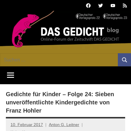
Zum
Facebook
Twitter
Youtube
Fee
Inhalt
springen
DAS
Online-
Suchen
Forum
Such
GEDICHT
nach:
von
DAS
blog
GEDICHT.
Zeitschrift
Gedichte für Kinder – Folge 24: Sieben
für
Lyrik,
unveröffentlichte Kindergedichte von
Essay
Franz Hohler
und
Kritik
10. Februar 2017
Anton G. Leitner