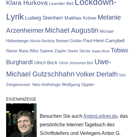
Lockdown-
Klara Hurkova
Leander Beil
Lyrik
Melanie
Ludwig Steinherr
Matthias Kröner
Michael Augustin
Arzenheimer
Michael
Paul-Henri Campbell
Hüttenberger
Nicola Bardola
Norbert Göttler
Tobias
Rainer Maria Rilke
Sabine Zaplin
Starke Stücke
Sujata Bhatt
Uwe-
Burghardt
Ulrich Beck
Ulrich Johannes Beil
Michael Gutzschhahn
Volker Derlath
Von
Wolfgang Oppler
Zeitgenossen: Netz-Anthologie
EIGENANZEIGE
Besuchen Sie auch
AntonLeitner.de
, das
persönliche Internet-Tagebuch des
Schriftstellers und Verlegers Anton G.