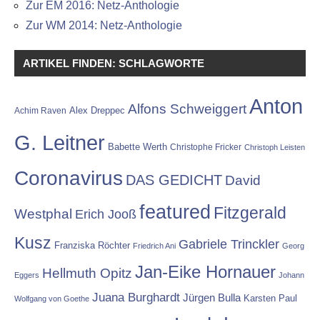
Zur EM 2016: Netz-Anthologie
Zur WM 2014: Netz-Anthologie
ARTIKEL FINDEN: SCHLAGWORTE
Anton
Alfons Schweiggert
Alex Dreppec
Achim Raven
G. Leitner
Babette Werth
Christophe Fricker
Christoph Leisten
Coronavirus
DAS GEDICHT
David
featured
Fitzgerald
Westphal
Erich Jooß
Kusz
Gabriele Trinckler
Franziska Röchter
Friedrich Ani
Georg
Jan-Eike Hornauer
Hellmuth Opitz
Eggers
Johann
Juana Burghardt
Jürgen Bulla
Karsten Paul
Wolfgang von Goethe