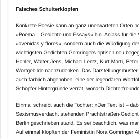
Falsches Schulterklopfen
Konkrete Poesie kann an ganz unerwarteten Orten po
»Poema – Gedichte und Essays« hin. Anlass für die Ve
»avenidas y flores«, sondern auch die Würdigung 
wichtigsten Gedichten Gomringers optisch neu begeg
Hohler, Walter Jens, Michael Lentz, Kurt Marti, Pet
Wortgebilde nachzudenken. Das Darstellungsmuster i
auch farblich abgehoben, eine der legendären Wortfo
Schöpfer Hintergründe verrät, wonach Dichterfreunde 
Einmal schreibt auch die Tochter: »Der Text ist – dabe
Sexismusverdacht stehenden Prachtstraßen-Gedicht,
Berlin geschrieben stand. Es sei beachtlich, was man
Auf einmal klopften der Feministin Nora Gomringer Af