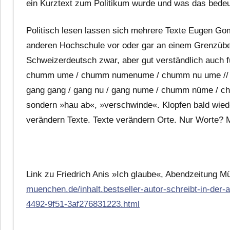
ein Kurztext zum Politikum wurde und was das bedeut
Politisch lesen lassen sich mehrere Texte Eugen Go
anderen Hochschule vor oder gar an einem Grenzübe
Schweizerdeutsch zwar, aber gut verständlich auc
chumm ume / chumm numenume / chumm nu ume // ch
gang gang / gang nu / gang nume / chumm nüme / c
sondern »hau ab«, »verschwinde«. Klopfen bald wiede
verändern Texte. Texte verändern Orte. Nur Worte? 
Link zu Friedrich Anis »Ich glaube«, Abendzeitung 
muenchen.de/inhalt.bestseller-autor-schreibt-in-der-a
4492-9f51-3af276831223.html