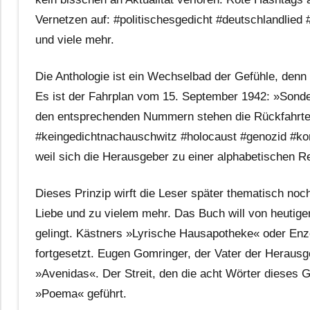
Vernetzen auf: #politischesgedicht #deutschlandlied
und viele mehr.
Die Anthologie ist ein Wechselbad der Gefühle, den
Es ist der Fahrplan vom 15. September 1942: »Sonder
den entsprechenden Nummern stehen die Rückfahrten
#keingedichtnachauschwitz #holocaust #genozid #konkr
weil sich die Herausgeber zu einer alphabetischen R
Dieses Prinzip wirft die Leser später thematisch noch 
Liebe und zu vielem mehr. Das Buch will von heutig
gelingt. Kästners »Lyrische Hausapotheke« oder E
fortgesetzt. Eugen Gomringer, der Vater der Herausge
»Avenidas«. Der Streit, den die acht Wörter dieses 
»Poema« geführt.