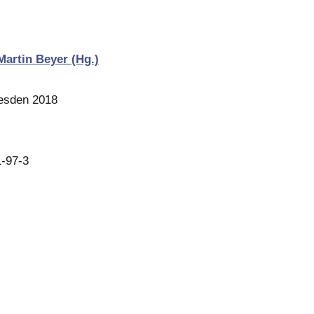
artin Beyer (Hg.)
resden 2018
-97-3