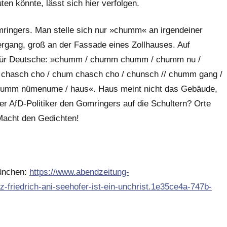
en könnte, lässt sich hier verfolgen.
mringers. Man stelle sich nur »chumm« an irgendeiner
rgang, groß an der Fassade eines Zollhauses. Auf
h für Deutsche: »chumm / chumm chumm / chumm nu /
asch cho / chum chasch cho / chunsch // chumm gang /
humm nümenume / haus«. Haus meint nicht das Gebäude,
r AfD-Politiker den Gomringers auf die Schultern? Orte
Macht den Gedichten!
München:
https://www.abendzeitung-
z-friedrich-ani-seehofer-ist-ein-unchrist.1e35ce4a-747b-