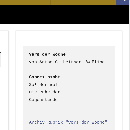
Suc
nach:
Vers der Woche
Schrei nicht
So! Hör auf

Die Ruhe der

Gegenstände.

Archiv Rubrik "Vers der Woche"