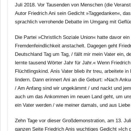
Juli 2018. Vor Tausenden von Menschen (die Veransta
Autor Friedrich Ani sein Gedicht »Taggedanken«, das 
sprachlich verrohende Debatte im Umgang mit Geflüc
Die Partei »Christlich Soziale Union« hatte davor ei
Fremdenfeindlichkeit anstachelt. Dagegen geht Fried
Deutschland Tag um Tag, / fällt mir mein Vater ein, d
lernte tausend Wörter Jahr für Jahr.« Wenn Friedrich
Flüchtlingskind. Anis Vater blieb ihr treu, arbeitete
lindern. Dann erinnert Ani an die Geburt: »Nach Ankun
/ Am Anfang sind wir ungekämmt / und nackt und je
auch um das Ankommen im neuen Land geht, um unser
ein Vater werden / wie meiner damals, und aus Liebe
Zehn Tage vor dieser Großdemonstration, am 13. Juli
ganzen Seite Friedrich Anis wuchtiges Gedicht »Ich g