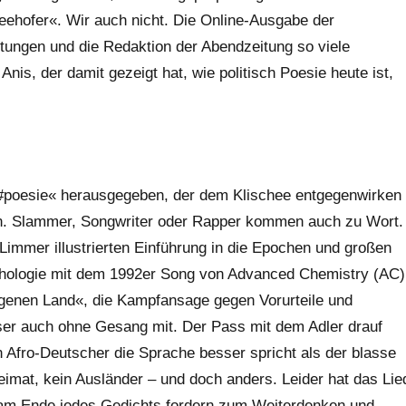
Seehofer«. Wir auch nicht. Die Online-Ausgabe der
ngen und die Redaktion der Abendzeitung so viele
nis, der damit gezeigt hat, wie politisch Poesie heute ist,
#poesie« herausgegeben, der dem Klischee entgegenwirken
ßen. Slammer, Songwriter oder Rapper kommen auch zu Wort.
 Limmer illustrierten Einführung in die Epochen und großen
thologie mit dem 1992er Song von Advanced Chemistry (AC)
genen Land«, die Kampfansage gegen Vorurteile und
ser auch ohne Gesang mit. Der Pass mit dem Adler drauf
n Afro-Deutscher die Sprache besser spricht als der blasse
imat, kein Ausländer – und doch anders. Leider hat das Lie
s am Ende jedes Gedichts fordern zum Weiterdenken und