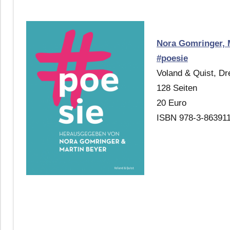
Nora Gomringer, M
#poesie
Voland & Quist, D
128 Seiten
20 Euro
ISBN 978-3-863911