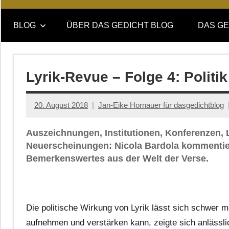
Online-
DAS
Forum
BLOG
ÜBER DAS GEDICHT BLOG
DAS GE
von
GEDICHT
DAS
GEDICHT.
blog
Zeitschrift
Lyrik-Revue – Folge 4: Politi
für
Lyrik,
20. August 2018
Jan-Eike Hornauer für dasgedichtblog
Essay
und
Auszeichnungen, Institutionen, Konferenzen, 
Kritik
Neuerscheinungen: Nicola Bardola kommentier
Bemerkenswertes aus der Welt der Verse.
Die politische Wirkung von Lyrik lässt sich schwer 
aufnehmen und verstärken kann, zeigte sich anlässl