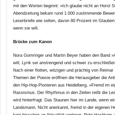
mit den Worten beginnt: »Ich glaube nicht an Horst 
Abendzeitung bekam rund 1.000 zustimmende Bewertu
Leserbriefe wie selten, davon 80 Prozent im Glauben A
wenn sie will.
Brücke zum Kanon
Nora Gomringer und Martin Beyer haben den Band »
will, Lyrik sei anstrengend und schwer zu erschlie
Nach einer flotten, witzigen und prächtig von Reimar
Themen der Poesie eröffnen die Herausgeber die An
den Hip-Hop-Pionieren aus Heidelberg, »Fremd im ei
Rassismus. Der Rhythmus in den Zeilen reißt die Le
wird hinterfragt. Das Staunen hier im Lande, wenn ei
Landsmann. Nicht anerkannt, fremd in der eigenen He
kein bisschen an Aktualität verloren. Rote Hashtag