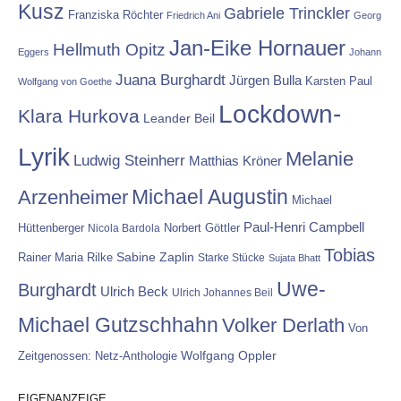
Kusz
Gabriele Trinckler
Franziska Röchter
Friedrich Ani
Georg
Jan-Eike Hornauer
Hellmuth Opitz
Eggers
Johann
Juana Burghardt
Jürgen Bulla
Karsten Paul
Wolfgang von Goethe
Lockdown-
Klara Hurkova
Leander Beil
Lyrik
Melanie
Ludwig Steinherr
Matthias Kröner
Michael Augustin
Arzenheimer
Michael
Paul-Henri Campbell
Hüttenberger
Nicola Bardola
Norbert Göttler
Tobias
Rainer Maria Rilke
Sabine Zaplin
Starke Stücke
Sujata Bhatt
Uwe-
Burghardt
Ulrich Beck
Ulrich Johannes Beil
Michael Gutzschhahn
Volker Derlath
Von
Wolfgang Oppler
Zeitgenossen: Netz-Anthologie
EIGENANZEIGE