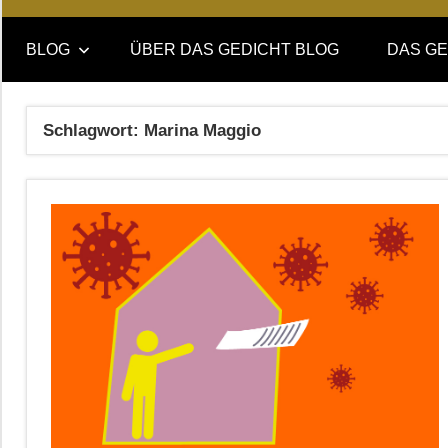
Online-
DAS
Forum
BLOG
ÜBER DAS GEDICHT BLOG
DAS GE
von
GEDICHT
DAS
GEDICHT.
blog
Schlagwort:
Marina Maggio
Zeitschrift
für
Lyrik,
Essay
und
Kritik