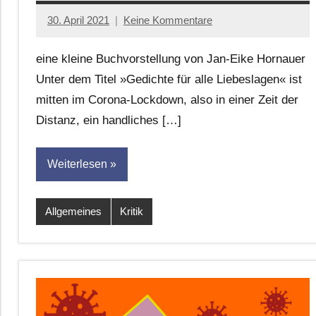
30. April 2021
Keine Kommentare
Jan-
Eike
eine kleine Buchvorstellung von Jan-Eike Hornauer
Hornauer
Unter dem Titel »Gedichte für alle Liebeslagen« ist
für
mitten im Corona-Lockdown, also in einer Zeit der
dasgedichtblog
Distanz, ein handliches […]
Weiterlesen
Allgemeines
Kritik