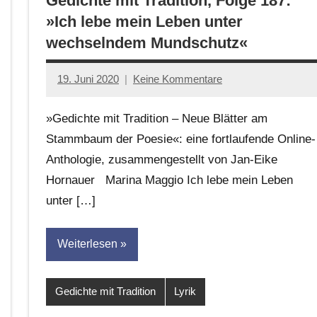
Gedichte mit Tradition, Folge 187:
»Ich lebe mein Leben unter
wechselndem Mundschutz«
19. Juni 2020
Keine Kommentare
Jan-
Eike
»Gedichte mit Tradition – Neue Blätter am
Hornauer
Stammbaum der Poesie«: eine fortlaufende Online-
für
Anthologie, zusammengestellt von Jan-Eike
dasgedichtblog
Hornauer Marina Maggio Ich lebe mein Leben
unter […]
Weiterlesen
Gedichte mit Tradition
Lyrik