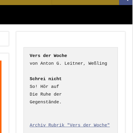
Suc
nach:
Vers der Woche
Schrei nicht
So! Hör auf

Die Ruhe der

Gegenstände.

Archiv Rubrik "Vers der Woche"