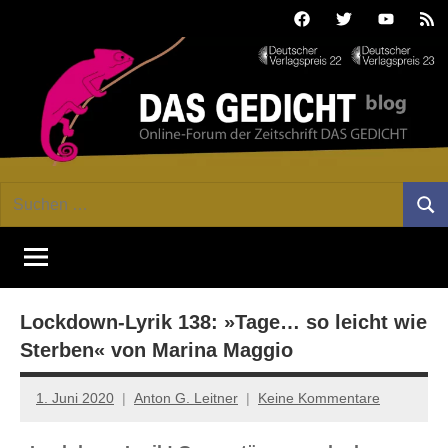
Zum
Facebook
Twitter
Youtube
Fee
Inhalt
springen
DAS
Online-
Suchen
Forum
Such
GEDICHT
nach:
von
DAS
blog
GEDICHT.
Zeitschrift
Lockdown-Lyrik 138: »Tage… so leicht wie
für
Lyrik,
Sterben« von Marina Maggio
Essay
und
1. Juni 2020
Anton G. Leitner
Keine Kommentare
Kritik