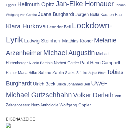
Jan-Eike Hornauer
Hellmuth Opitz
Eggers
Johann
Juana Burghardt
Jürgen Bulla
Karsten Paul
Wolfgang von Goethe
Lockdown-
Klara Hurkova
Leander Beil
Lyrik
Melanie
Ludwig Steinherr
Matthias Kröner
Michael Augustin
Arzenheimer
Michael
Paul-Henri Campbell
Hüttenberger
Nicola Bardola
Norbert Göttler
Tobias
Rainer Maria Rilke
Sabine Zaplin
Starke Stücke
Sujata Bhatt
Uwe-
Burghardt
Ulrich Beck
Ulrich Johannes Beil
Michael Gutzschhahn
Volker Derlath
Von
Wolfgang Oppler
Zeitgenossen: Netz-Anthologie
EIGENANZEIGE