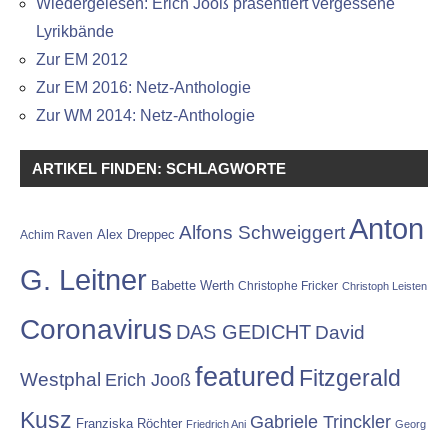
Wiedergelesen: Erich Jooß präsentiert vergessene
Lyrikbände
Zur EM 2012
Zur EM 2016: Netz-Anthologie
Zur WM 2014: Netz-Anthologie
ARTIKEL FINDEN: SCHLAGWORTE
Anton
Alfons Schweiggert
Alex Dreppec
Achim Raven
G. Leitner
Babette Werth
Christophe Fricker
Christoph Leisten
Coronavirus
DAS GEDICHT
David
featured
Fitzgerald
Westphal
Erich Jooß
Kusz
Gabriele Trinckler
Franziska Röchter
Friedrich Ani
Georg