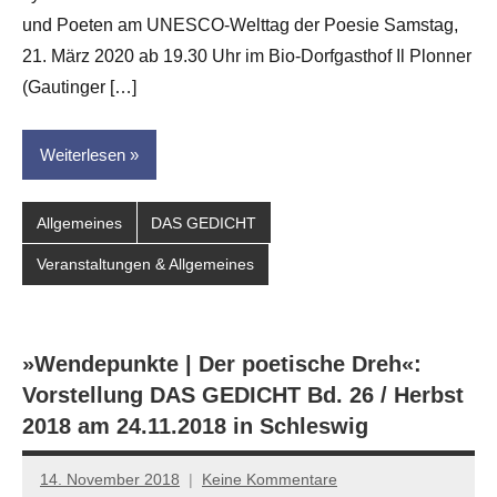
Hornauer
und Poeten am UNESCO-Welttag der Poesie Samstag,
für
dasgedichtblog
21. März 2020 ab 19.30 Uhr im Bio-Dorfgasthof Il Plonner
(Gautinger […]
Weiterlesen
Allgemeines
DAS GEDICHT
Veranstaltungen & Allgemeines
»Wendepunkte | Der poetische Dreh«:
Vorstellung DAS GEDICHT Bd. 26 / Herbst
2018 am 24.11.2018 in Schleswig
14. November 2018
Keine Kommentare
johanna