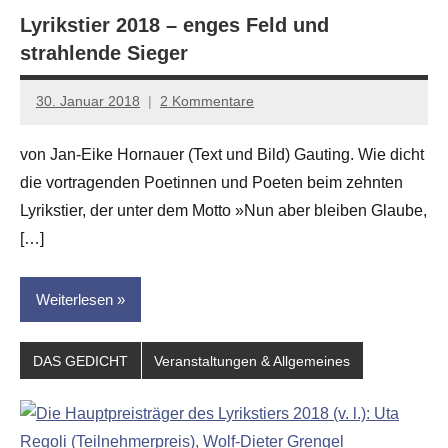
Lyrikstier 2018 – enges Feld und
strahlende Sieger
30. Januar 2018
2 Kommentare
Jan-
Eike
von Jan-Eike Hornauer (Text und Bild) Gauting. Wie dicht
Hornauer
die vortragenden Poetinnen und Poeten beim zehnten
für
dasgedichtblog
Lyrikstier, der unter dem Motto »Nun aber bleiben Glaube,
[…]
Weiterlesen
DAS GEDICHT
Veranstaltungen & Allgemeines