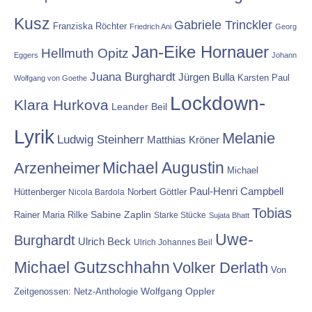
Kusz
Gabriele Trinckler
Franziska Röchter
Friedrich Ani
Georg
Jan-Eike Hornauer
Hellmuth Opitz
Eggers
Johann
Juana Burghardt
Jürgen Bulla
Karsten Paul
Wolfgang von Goethe
Lockdown-
Klara Hurkova
Leander Beil
Lyrik
Melanie
Ludwig Steinherr
Matthias Kröner
Michael Augustin
Arzenheimer
Michael
Paul-Henri Campbell
Hüttenberger
Nicola Bardola
Norbert Göttler
Tobias
Rainer Maria Rilke
Sabine Zaplin
Starke Stücke
Sujata Bhatt
Uwe-
Burghardt
Ulrich Beck
Ulrich Johannes Beil
Michael Gutzschhahn
Volker Derlath
Von
Wolfgang Oppler
Zeitgenossen: Netz-Anthologie