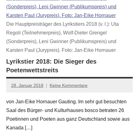
Die Hauptpreisträger des Lyrikstiers 2018 (v. l.): Uta
Regoli (Teilnehmerpreis), Wolf-Dieter Grengel
(Sonderpreis), Leni Gwinner (Publikumspreis) und
Karsten Paul (Jurypreis). Foto: Jan-Eike Hornauer
Lyrikstier 2018: Die Sieger des
Poetenwettstreits
28. Januar 2018
Keine Kommentare
Jan-
Eike
von Jan-Eike Hornauer Gauting. Im sehr gut besuchten
Hornauer
Saal des Bürger- und Kulturhauses bosco betraten 26
für
dasgedichtblog
Poetinnen und Poeten aus ganz Deutschland sowie aus
Kanada […]