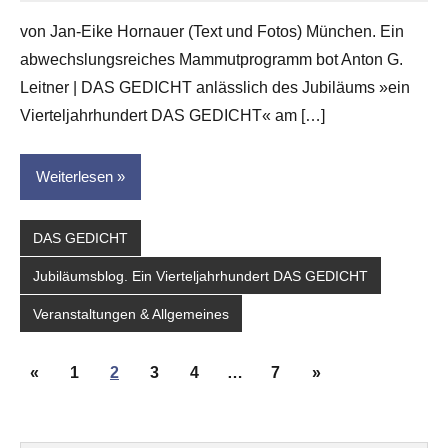
Eike
von Jan-Eike Hornauer (Text und Fotos) München. Ein
Hornauer
abwechslungsreiches Mammutprogramm bot Anton G.
für
dasgedichtblog
Leitner | DAS GEDICHT anlässlich des Jubiläums »ein
Vierteljahrhundert DAS GEDICHT« am […]
Weiterlesen
DAS GEDICHT
Jubiläumsblog. Ein Vierteljahrhundert DAS GEDICHT
Veranstaltungen & Allgemeines
Seitennummerierung
Vorherige
Nächste
«
1
2
3
4
…
7
»
der
Beiträge
Beiträge
Beiträge