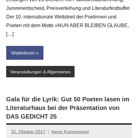
Leitner
Jurorenentscheid, Preisverleihung und Literaturfestbuffet
Der 10. internationale Wettstreit der Poetinnen und
Poeten mit dem Motto »NUN ABER BLEIBEN GLAUBE,
[…]
Weiterlesen
Veranstaltungen & Allgemeines
Gala für die Lyrik: Gut 50 Poeten lasen im
Literaturhaus bei der Präsentation von
DAS GEDICHT 25
31. Oktober 2017
Keine Kommentare
Jan-