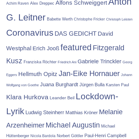
Anton
Alfons Schweiggert
Alex Dreppec
Achim Raven
G. Leitner
Babette Werth
Christophe Fricker
Christoph Leisten
Coronavirus
DAS GEDICHT
David
featured
Fitzgerald
Westphal
Erich Jooß
Kusz
Gabriele Trinckler
Franziska Röchter
Friedrich Ani
Georg
Jan-Eike Hornauer
Hellmuth Opitz
Eggers
Johann
Juana Burghardt
Jürgen Bulla
Karsten Paul
Wolfgang von Goethe
Lockdown-
Klara Hurkova
Leander Beil
Lyrik
Melanie
Ludwig Steinherr
Matthias Kröner
Michael Augustin
Arzenheimer
Michael
Paul-Henri Campbell
Hüttenberger
Nicola Bardola
Norbert Göttler