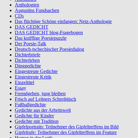
Anthologien
Augustins Fundsachen
CDs
Das flüchtige Schöne einfangen: Netz-Anthologie
DAS GEDICHT
DAS GEDICHT blog-Fragebogen
Das knifflige Poesiepuzzle
Der Poesie-Talk
Deutsch-tschechischer Poesiedialog
Dichterbriefe
Dichterleben
Dinggedichte
Eingestreute Gedichte
Eingestreute Kritik
Einzeltitel
Essay
Fremdgehen, jung bleiben
Frisch auf Leitners Schreibtisch
Fußballgedichte
Gedichte aus der Arbeitswelt
Gedichte für Kinder
Gedichte mit Tradition
Gipfelportraits: Teilnehmer des Gipfeltreffens im Bild
Gipfelrufe: Teilnehmer des Gipfeltreffens im Feature
Humor in der Lyrik