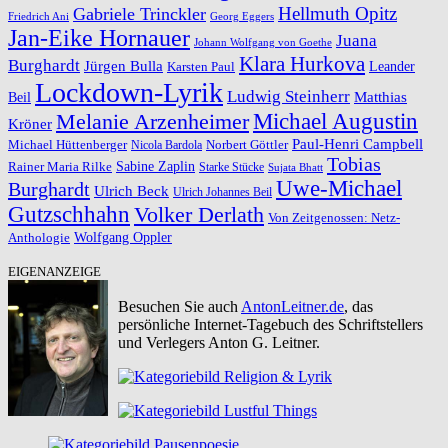
Hellmuth Opitz
Gabriele Trinckler
Friedrich Ani
Georg Eggers
Jan-Eike Hornauer
Juana
Johann Wolfgang von Goethe
Klara Hurkova
Burghardt
Jürgen Bulla
Leander
Karsten Paul
Lockdown-Lyrik
Ludwig Steinherr
Beil
Matthias
Michael Augustin
Melanie Arzenheimer
Kröner
Paul-Henri Campbell
Michael Hüttenberger
Norbert Göttler
Nicola Bardola
Tobias
Rainer Maria Rilke
Sabine Zaplin
Starke Stücke
Sujata Bhatt
Uwe-Michael
Burghardt
Ulrich Beck
Ulrich Johannes Beil
Gutzschhahn
Volker Derlath
Von Zeitgenossen: Netz-
Wolfgang Oppler
Anthologie
EIGENANZEIGE
Besuchen Sie auch
AntonLeitner.de
, das
persönliche Internet-Tagebuch des Schriftstellers
und Verlegers Anton G. Leitner.