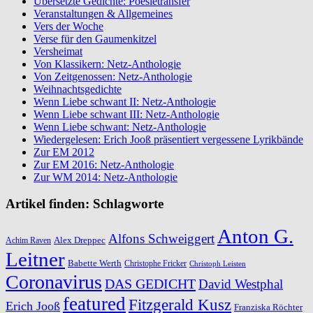
Übersetzte Gedichte: Poesietransfer
Veranstaltungen & Allgemeines
Vers der Woche
Verse für den Gaumenkitzel
Versheimat
Von Klassikern: Netz-Anthologie
Von Zeitgenossen: Netz-Anthologie
Weihnachtsgedichte
Wenn Liebe schwant II: Netz-Anthologie
Wenn Liebe schwant III: Netz-Anthologie
Wenn Liebe schwant: Netz-Anthologie
Wiedergelesen: Erich Jooß präsentiert vergessene Lyrikbände
Zur EM 2012
Zur EM 2016: Netz-Anthologie
Zur WM 2014: Netz-Anthologie
Artikel finden: Schlagworte
Anton G.
Alfons Schweiggert
Alex Dreppec
Achim Raven
Leitner
Babette Werth
Christophe Fricker
Christoph Leisten
Coronavirus
DAS GEDICHT
David Westphal
featured
Fitzgerald Kusz
Erich Jooß
Franziska Röchter