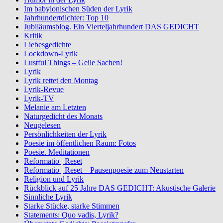
Im babylonischen Süden der Lyrik
Jahrhundertdichter: Top 10
Jubiläumsblog. Ein Vierteljahrhundert DAS GEDICHT
Kritik
Liebesgedichte
Lockdown-Lyrik
Lustful Things – Geile Sachen!
Lyrik
Lyrik rettet den Montag
Lyrik-Revue
Lyrik-TV
Melanie am Letzten
Naturgedicht des Monats
Neugelesen
Persönlichkeiten der Lyrik
Poesie im öffentlichen Raum: Fotos
Poesie. Meditationen
Reformatio | Reset
Reformatio | Reset – Pausenpoesie zum Neustarten
Religion und Lyrik
Rückblick auf 25 Jahre DAS GEDICHT: Akustische Galerie
Sinnliche Lyrik
Starke Stücke, starke Stimmen
Statements: Quo vadis, Lyrik?