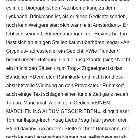
es in der biographischen Nachbemerkung zu dem
Lyrikband. Brinkmann ist, als er diese Gedichte schrieb,
noch kein Weitgereister: »Ich war nie in Amsterdam.« Er
lebt von seinen Lektüreerfahrungen, der Heymsche Ton
lässt sich an einigen Stellen kaum überhören, sogar »An
Gryphius« adressiert er ein Gedicht: »Wie Plunder /
brennt unsere Hoffnung / in die ausgezährte (sic!) / Nacht
ein Irrlicht den Säuen / zum Trog.« Zugeeignet ist das
Bändchen »Dem roten Rühmkorf« und nicht nur diese
absichtsvolle Widmung an den Provokateur Rühmkorf,
auch einige Text schlagen einen für die Zeit ganz neuen
Ton an. Manchmal, wie in dem Gedicht »EINEM
MÄDCHEN INS ALBUM GESCHRIEBEN«, klingt dieser
Ton nur flapsig-frech: »sag Liebe / sag Tatar jawohl drei
Pfund davon«. An anderer Stelle rechnet Brinkmann, der
noch keinen literarischen Namen hat, selbstbewusst ab