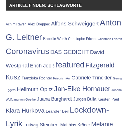
ARTIKEL FINDEN: SCHLAGWORTE
Anton
Alfons Schweiggert
Alex Dreppec
Achim Raven
G. Leitner
Babette Werth
Christophe Fricker
Christoph Leisten
Coronavirus
DAS GEDICHT
David
featured
Fitzgerald
Westphal
Erich Jooß
Kusz
Gabriele Trinckler
Franziska Röchter
Friedrich Ani
Georg
Jan-Eike Hornauer
Hellmuth Opitz
Eggers
Johann
Juana Burghardt
Jürgen Bulla
Karsten Paul
Wolfgang von Goethe
Lockdown-
Klara Hurkova
Leander Beil
Lyrik
Melanie
Ludwig Steinherr
Matthias Kröner