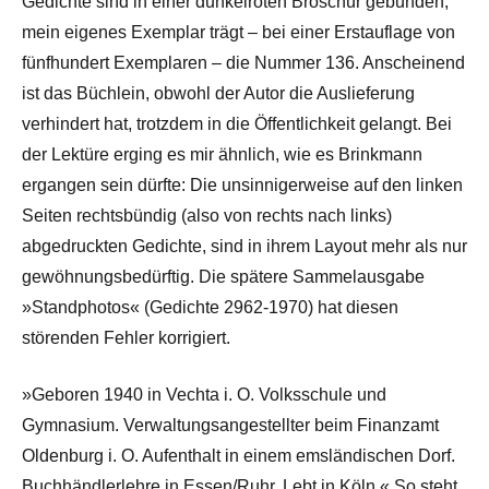
Gedichte sind in einer dunkelroten Broschur gebunden;
mein eigenes Exemplar trägt – bei einer Erstauflage von
fünfhundert Exemplaren – die Nummer 136. Anscheinend
ist das Büchlein, obwohl der Autor die Auslieferung
verhindert hat, trotzdem in die Öffentlichkeit gelangt. Bei
der Lektüre erging es mir ähnlich, wie es Brinkmann
ergangen sein dürfte: Die unsinnigerweise auf den linken
Seiten rechtsbündig (also von rechts nach links)
abgedruckten Gedichte, sind in ihrem Layout mehr als nur
gewöhnungsbedürftig. Die spätere Sammelausgabe
»Standphotos« (Gedichte 2962-1970) hat diesen
störenden Fehler korrigiert.
»Geboren 1940 in Vechta i. O. Volksschule und
Gymnasium. Verwaltungsangestellter beim Finanzamt
Oldenburg i. O. Aufenthalt in einem emsländischen Dorf.
Buchhändlerlehre in Essen/Ruhr. Lebt in Köln.« So steht