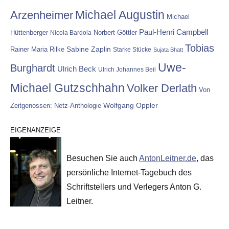
Michael Augustin
Arzenheimer
Michael
Paul-Henri Campbell
Hüttenberger
Nicola Bardola
Norbert Göttler
Tobias
Rainer Maria Rilke
Sabine Zaplin
Starke Stücke
Sujata Bhatt
Uwe-
Burghardt
Ulrich Beck
Ulrich Johannes Beil
Michael Gutzschhahn
Volker Derlath
Von
Wolfgang Oppler
Zeitgenossen: Netz-Anthologie
EIGENANZEIGE
Besuchen Sie auch
AntonLeitner.de
, das
persönliche Internet-Tagebuch des
Schriftstellers und Verlegers Anton G.
Leitner.