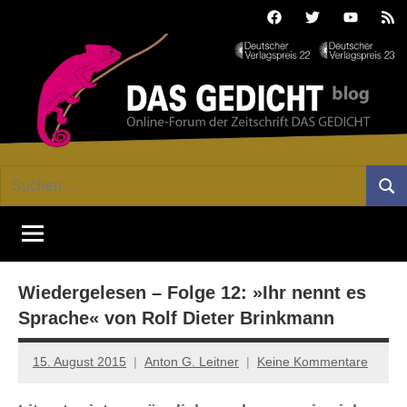
Zum
Facebook
Twitter
Youtube
Fee
Inhalt
springen
DAS
Online-
Suchen
Forum
Such
GEDICHT
nach:
von
DAS
blog
GEDICHT.
Zeitschrift
Wiedergelesen – Folge 12: »Ihr nennt es
für
Lyrik,
Sprache« von Rolf Dieter Brinkmann
Essay
und
15. August 2015
Anton G. Leitner
Keine Kommentare
Kritik