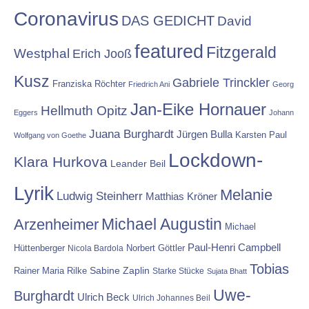
Coronavirus
DAS GEDICHT
David
featured
Fitzgerald
Westphal
Erich Jooß
Kusz
Gabriele Trinckler
Franziska Röchter
Friedrich Ani
Georg
Jan-Eike Hornauer
Hellmuth Opitz
Eggers
Johann
Juana Burghardt
Jürgen Bulla
Karsten Paul
Wolfgang von Goethe
Lockdown-
Klara Hurkova
Leander Beil
Lyrik
Melanie
Ludwig Steinherr
Matthias Kröner
Michael Augustin
Arzenheimer
Michael
Paul-Henri Campbell
Hüttenberger
Nicola Bardola
Norbert Göttler
Tobias
Rainer Maria Rilke
Sabine Zaplin
Starke Stücke
Sujata Bhatt
Uwe-
Burghardt
Ulrich Beck
Ulrich Johannes Beil