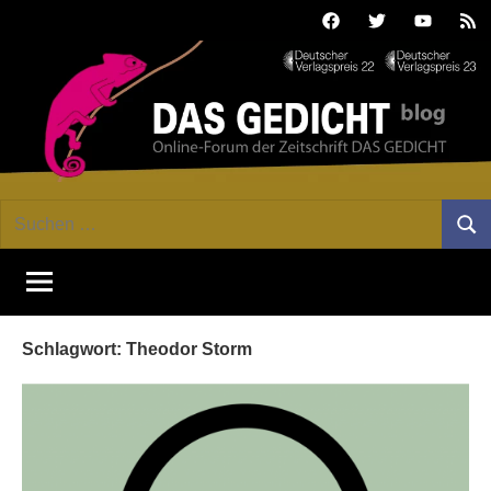
Zum
Facebook
Twitter
Youtube
Fee
Inhalt
springen
DAS
Online-
Suchen
Forum
Such
GEDICHT
nach:
von
DAS
blog
GEDICHT.
Zeitschrift
Schlagwort:
Theodor Storm
für
Lyrik,
Essay
und
Kritik