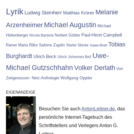
Lyrik
Melanie
Ludwig Steinherr
Matthias Kröner
Michael Augustin
Arzenheimer
Michael
Paul-Henri Campbell
Hüttenberger
Nicola Bardola
Norbert Göttler
Tobias
Rainer Maria Rilke
Sabine Zaplin
Starke Stücke
Sujata Bhatt
Uwe-
Burghardt
Ulrich Beck
Ulrich Johannes Beil
Michael Gutzschhahn
Volker Derlath
Von
Wolfgang Oppler
Zeitgenossen: Netz-Anthologie
EIGENANZEIGE
Besuchen Sie auch
AntonLeitner.de
, das
persönliche Internet-Tagebuch des
Schriftstellers und Verlegers Anton G.
Leitner.