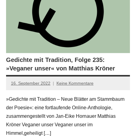
Gedichte mit Tradition, Folge 235:
»Veganer unser« von Matthias Kröner
16. September 2022
Keine Kommentare
Jan-
Eike
»Gedichte mit Tradition – Neue Blätter am Stammbaum
Hornauer
der Poesie«: eine fortlaufende Online-Anthologie,
für
dasgedichtblog
zusammengestellt von Jan-Eike Hornauer Matthias
Kröner Veganer unser Veganer unser im
Himmel,geheiligt […]