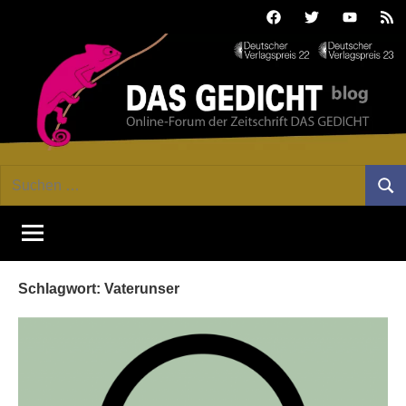
Zum
Facebook
Twitter
Youtube
Fee
Inhalt
springen
DAS
Online-
Suchen
Forum
Such
GEDICHT
nach:
von
DAS
blog
GEDICHT.
Zeitschrift
Schlagwort:
Vaterunser
für
Lyrik,
Essay
und
Kritik