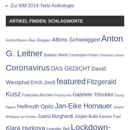
Zur WM 2014: Netz-Anthologie
ARTIKEL FINDEN: SCHLAGWORTE
Anton
Alfons Schweiggert
Alex Dreppec
Achim Raven
G. Leitner
Babette Werth
Christophe Fricker
Christoph Leisten
Coronavirus
DAS GEDICHT
David
featured
Fitzgerald
Westphal
Erich Jooß
Kusz
Gabriele Trinckler
Franziska Röchter
Friedrich Ani
Georg
Jan-Eike Hornauer
Hellmuth Opitz
Eggers
Johann
Juana Burghardt
Jürgen Bulla
Karsten Paul
Wolfgang von Goethe
Lockdown-
Klara Hurkova
Leander Beil