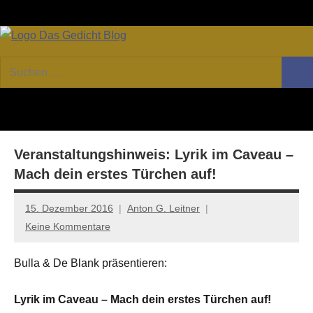
Zum
Facebook
Twitter
Youtube
Fee
Inhalt
springen
DAS
Online-
Suchen
Forum
Such
GEDICHT
nach:
von
DAS
blog
GEDICHT.
Zeitschrift
Veranstaltungshinweis: Lyrik im Caveau –
für
Lyrik,
Mach dein erstes Türchen auf!
Essay
und
15. Dezember 2016
Anton G. Leitner
Kritik
Keine Kommentare
Bulla & De Blank präsentieren:
Lyrik im Caveau – Mach dein erstes Türchen auf!