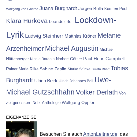
Juana Burghardt
Jürgen Bulla
Karsten Paul
Wolfgang von Goethe
Lockdown-
Klara Hurkova
Leander Beil
Lyrik
Melanie
Ludwig Steinherr
Matthias Kröner
Michael Augustin
Arzenheimer
Michael
Paul-Henri Campbell
Hüttenberger
Nicola Bardola
Norbert Göttler
Tobias
Rainer Maria Rilke
Sabine Zaplin
Starke Stücke
Sujata Bhatt
Uwe-
Burghardt
Ulrich Beck
Ulrich Johannes Beil
Michael Gutzschhahn
Volker Derlath
Von
Wolfgang Oppler
Zeitgenossen: Netz-Anthologie
EIGENANZEIGE
Besuchen Sie auch
AntonLeitner.de
, das