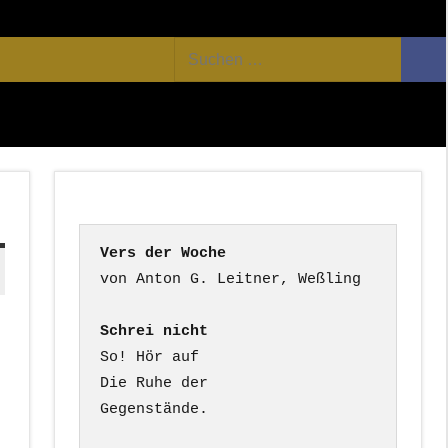
Facebook
Twitter
Youtube
Feed
Suchen
Suc
nach:
Vers der Woche
Schrei nicht
So! Hör auf

Die Ruhe der

Gegenstände.
