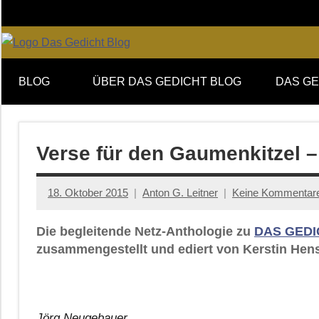
Zum
Inhalt
springen
Online-
DAS
Forum
BLOG
ÜBER DAS GEDICHT BLOG
DAS GE
von
GEDICHT
DAS
GEDICHT.
blog
Zeitschrift
Verse für den Gaumenkitzel –
für
Lyrik,
18. Oktober 2015
Anton G. Leitner
Keine Kommentar
Essay
und
Die begleitende Netz-Anthologie zu
DAS GEDI
Kritik
zusammengestellt und ediert von Kerstin Hens
Jörg Neugebauer