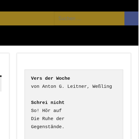
Facebook
Twitter
Youtube
Feed
Suchen
Suc
nach:
Vers der Woche
Schrei nicht
So! Hör auf

Die Ruhe der

Gegenstände.
