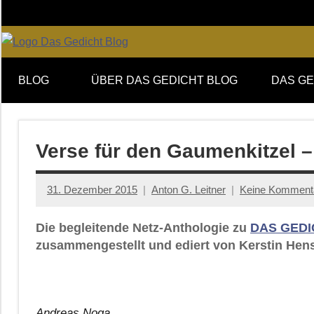
Zum
Inhalt
springen
Online-
DAS
Forum
BLOG
ÜBER DAS GEDICHT BLOG
DAS GE
von
GEDICHT
DAS
GEDICHT.
blog
Zeitschrift
Verse für den Gaumenkitzel –
für
Lyrik,
31. Dezember 2015
Anton G. Leitner
Keine Komment
Essay
und
Die begleitende Netz-Anthologie zu
DAS GEDI
Kritik
zusammengestellt und ediert von Kerstin Hens
Andreas Noga