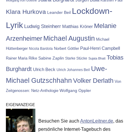
Karsten Paul
Wolfgang von Goethe
Lockdown-
Klara Hurkova
Leander Beil
Lyrik
Melanie
Ludwig Steinherr
Matthias Kröner
Michael Augustin
Arzenheimer
Michael
Paul-Henri Campbell
Hüttenberger
Nicola Bardola
Norbert Göttler
Tobias
Rainer Maria Rilke
Sabine Zaplin
Starke Stücke
Sujata Bhatt
Uwe-
Burghardt
Ulrich Beck
Ulrich Johannes Beil
Michael Gutzschhahn
Volker Derlath
Von
Wolfgang Oppler
Zeitgenossen: Netz-Anthologie
EIGENANZEIGE
Besuchen Sie auch
AntonLeitner.de
, das
persönliche Internet-Tagebuch des