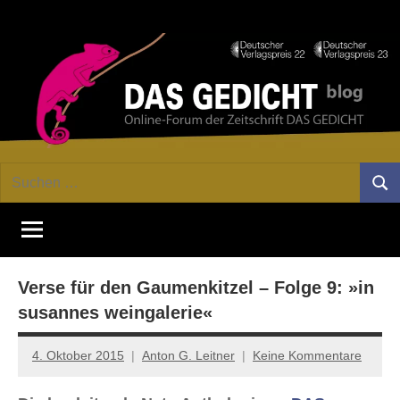
Zum
Facebook
Twitter
Youtube
Fee
Inhalt
springen
DAS
Online-
Suchen
Forum
Such
GEDICHT
nach:
von
DAS
blog
GEDICHT.
Zeitschrift
Verse für den Gaumenkitzel – Folge 9: »in
für
Lyrik,
susannes weingalerie«
Essay
und
4. Oktober 2015
Anton G. Leitner
Keine Kommentare
Kritik