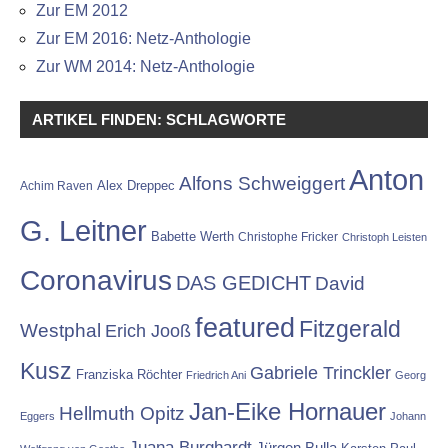
Zur EM 2012
Zur EM 2016: Netz-Anthologie
Zur WM 2014: Netz-Anthologie
ARTIKEL FINDEN: SCHLAGWORTE
Anton
Alfons Schweiggert
Alex Dreppec
Achim Raven
G. Leitner
Babette Werth
Christophe Fricker
Christoph Leisten
Coronavirus
DAS GEDICHT
David
featured
Fitzgerald
Westphal
Erich Jooß
Kusz
Gabriele Trinckler
Franziska Röchter
Friedrich Ani
Georg
Jan-Eike Hornauer
Hellmuth Opitz
Eggers
Johann
Juana Burghardt
Jürgen Bulla