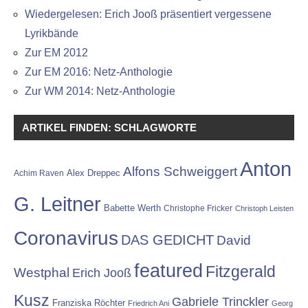
Wiedergelesen: Erich Jooß präsentiert vergessene
Lyrikbände
Zur EM 2012
Zur EM 2016: Netz-Anthologie
Zur WM 2014: Netz-Anthologie
ARTIKEL FINDEN: SCHLAGWORTE
Anton
Alfons Schweiggert
Alex Dreppec
Achim Raven
G. Leitner
Babette Werth
Christophe Fricker
Christoph Leisten
Coronavirus
DAS GEDICHT
David
featured
Fitzgerald
Westphal
Erich Jooß
Kusz
Gabriele Trinckler
Franziska Röchter
Friedrich Ani
Georg