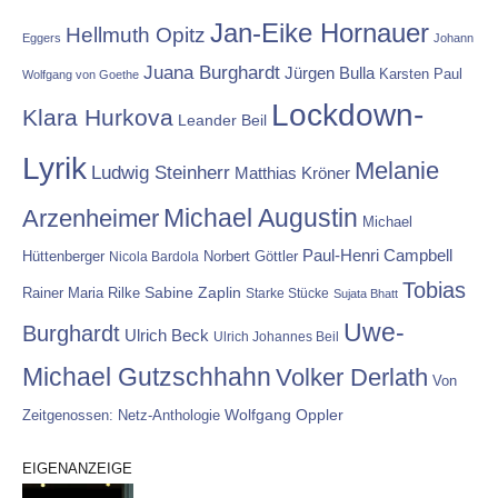
Jan-Eike Hornauer
Hellmuth Opitz
Eggers
Johann
Juana Burghardt
Jürgen Bulla
Karsten Paul
Wolfgang von Goethe
Lockdown-
Klara Hurkova
Leander Beil
Lyrik
Melanie
Ludwig Steinherr
Matthias Kröner
Michael Augustin
Arzenheimer
Michael
Paul-Henri Campbell
Hüttenberger
Nicola Bardola
Norbert Göttler
Tobias
Rainer Maria Rilke
Sabine Zaplin
Starke Stücke
Sujata Bhatt
Uwe-
Burghardt
Ulrich Beck
Ulrich Johannes Beil
Michael Gutzschhahn
Volker Derlath
Von
Wolfgang Oppler
Zeitgenossen: Netz-Anthologie
EIGENANZEIGE