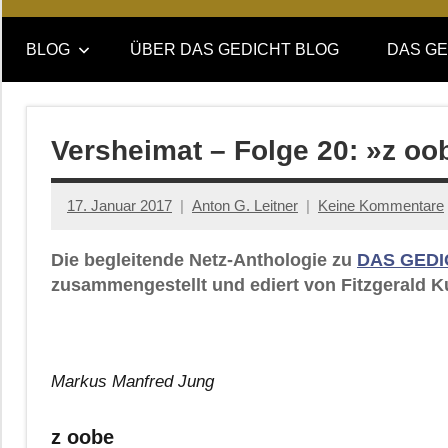
Online-
DAS
Forum
BLOG
ÜBER DAS GEDICHT BLOG
DAS GE
von
GEDICHT
DAS
GEDICHT.
blog
Zeitschrift
Versheimat – Folge 20: »z oo
für
Lyrik,
17. Januar 2017
Anton G. Leitner
Keine Kommentare
Essay
und
Die begleitende Netz-Anthologie zu
DAS GEDI
Kritik
zusammengestellt und ediert von Fitzgerald K
Markus Manfred Jung
z oobe