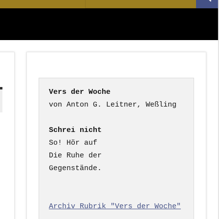
Suc
nach:
Vers der Woche
Schrei nicht
So! Hör auf

Die Ruhe der

Gegenstände.

Archiv Rubrik "Vers der Woche"