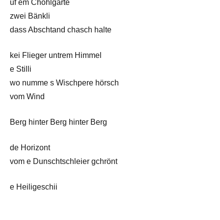
uf em Chöhlgarte
zwei Bänkli
dass Abschtand chasch halte
kei Flieger untrem Himmel
e Stilli
wo numme s Wischpere hörsch
vom Wind
Berg hinter Berg hinter Berg
de Horizont
vom e Dunschtschleier gchrönt
e Heiligeschii