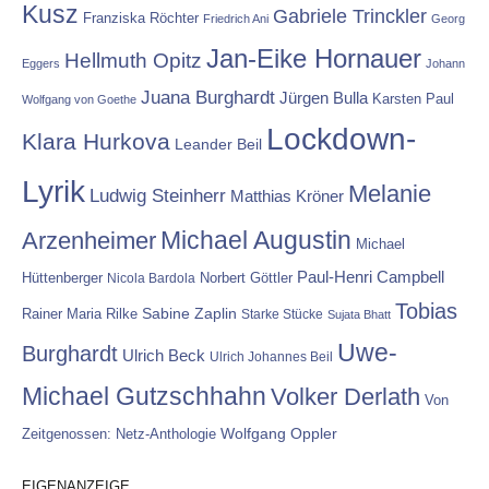
Kusz
Gabriele Trinckler
Franziska Röchter
Friedrich Ani
Georg
Jan-Eike Hornauer
Hellmuth Opitz
Eggers
Johann
Juana Burghardt
Jürgen Bulla
Karsten Paul
Wolfgang von Goethe
Lockdown-
Klara Hurkova
Leander Beil
Lyrik
Melanie
Ludwig Steinherr
Matthias Kröner
Michael Augustin
Arzenheimer
Michael
Paul-Henri Campbell
Hüttenberger
Nicola Bardola
Norbert Göttler
Tobias
Rainer Maria Rilke
Sabine Zaplin
Starke Stücke
Sujata Bhatt
Uwe-
Burghardt
Ulrich Beck
Ulrich Johannes Beil
Michael Gutzschhahn
Volker Derlath
Von
Wolfgang Oppler
Zeitgenossen: Netz-Anthologie
EIGENANZEIGE