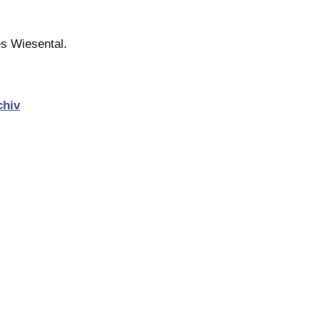
es Wiesental.
chiv