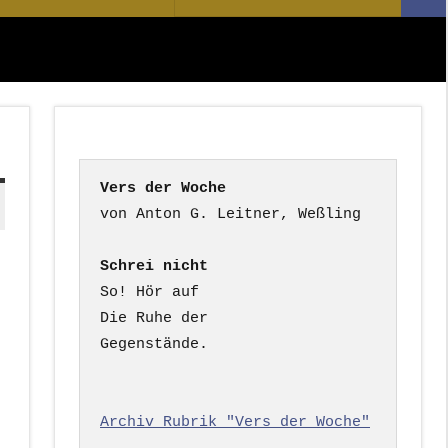
Suc
nach:
Vers der Woche
Schrei nicht
So! Hör auf

Die Ruhe der

Gegenstände.

Archiv Rubrik "Vers der Woche"