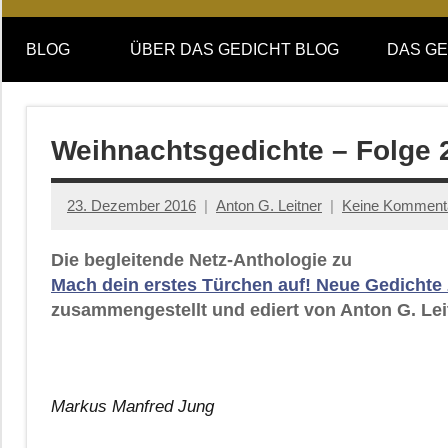
Online-
DAS
Forum
BLOG
ÜBER DAS GEDICHT BLOG
DAS GE
von
GEDICHT
DAS
GEDICHT.
blog
Zeitschrift
Weihnachtsgedichte – Folge 
für
Lyrik,
23. Dezember 2016
Anton G. Leitner
Keine Komment
Essay
und
Die begleitende Netz-Anthologie zu
Kritik
Mach dein erstes Türchen auf! Neue Gedichte
zusammengestellt und ediert von Anton G. Lei
Markus Manfred Jung