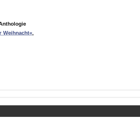
Anthologie
ur Weihnacht«
,