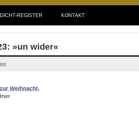
DICHT-REGISTER
KONTAKT
23: »un wider«
are
 zur Weihnacht
,
tner