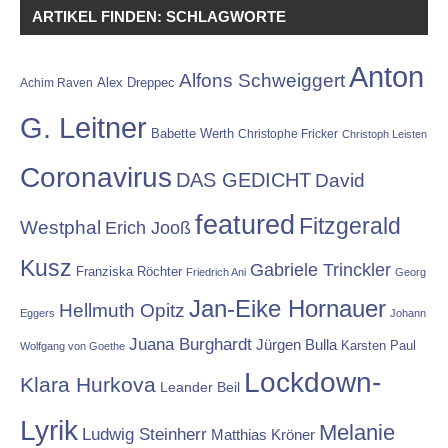
ARTIKEL FINDEN: SCHLAGWORTE
Anton
Alfons Schweiggert
Alex Dreppec
Achim Raven
G. Leitner
Babette Werth
Christophe Fricker
Christoph Leisten
Coronavirus
DAS GEDICHT
David
featured
Fitzgerald
Westphal
Erich Jooß
Kusz
Gabriele Trinckler
Franziska Röchter
Friedrich Ani
Georg
Jan-Eike Hornauer
Hellmuth Opitz
Eggers
Johann
Juana Burghardt
Jürgen Bulla
Karsten Paul
Wolfgang von Goethe
Lockdown-
Klara Hurkova
Leander Beil
Lyrik
Melanie
Ludwig Steinherr
Matthias Kröner