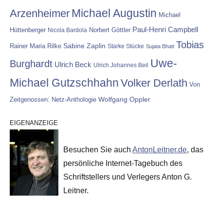
Michael Augustin
Arzenheimer
Michael
Paul-Henri Campbell
Hüttenberger
Nicola Bardola
Norbert Göttler
Tobias
Rainer Maria Rilke
Sabine Zaplin
Starke Stücke
Sujata Bhatt
Uwe-
Burghardt
Ulrich Beck
Ulrich Johannes Beil
Michael Gutzschhahn
Volker Derlath
Von
Wolfgang Oppler
Zeitgenossen: Netz-Anthologie
EIGENANZEIGE
Besuchen Sie auch
AntonLeitner.de
, das
persönliche Internet-Tagebuch des
Schriftstellers und Verlegers Anton G.
Leitner.