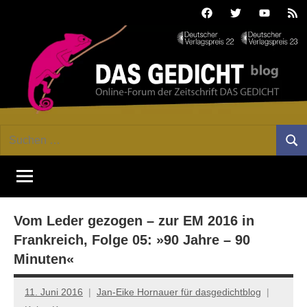
Zum
Facebook
Twitter
Youtube
Fee
Inhalt
springen
DAS
Online-
Suchen
Forum
Such
GEDICHT
nach:
von
DAS
blog
GEDICHT.
Zeitschrift
Vom Leder gezogen – zur EM 2016 in
für
Lyrik,
Frankreich, Folge 05: »90 Jahre – 90
Essay
Minuten«
und
Kritik
11. Juni 2016
Jan-Eike Hornauer für dasgedichtblog