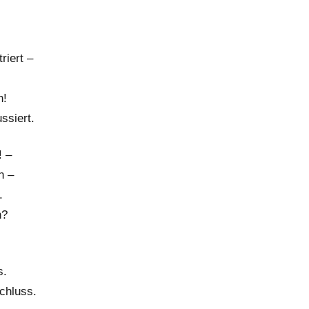
iert –
n!
ssiert.
! –
n –
.
n?
s.
chluss.