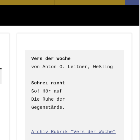
Suc
nach:
Vers der Woche
Schrei nicht
So! Hör auf

Die Ruhe der

Gegenstände.

Archiv Rubrik "Vers der Woche"