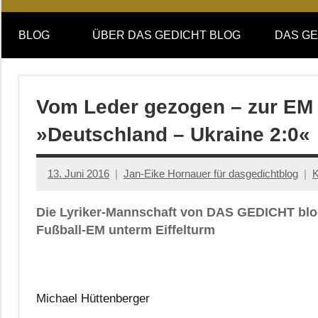
Online-
DAS
Forum
BLOG
ÜBER DAS GEDICHT BLOG
DAS GE
von
GEDICHT
DAS
GEDICHT.
blog
Zeitschrift
Vom Leder gezogen – zur EM 2
für
»Deutschland – Ukraine 2:0«
Lyrik,
Essay
und
13. Juni 2016
Jan-Eike Hornauer für dasgedichtblog
K
Kritik
Die Lyriker-Mannschaft von DAS GEDICHT blog
Fußball-EM unterm Eiffelturm
Michael Hüttenberger