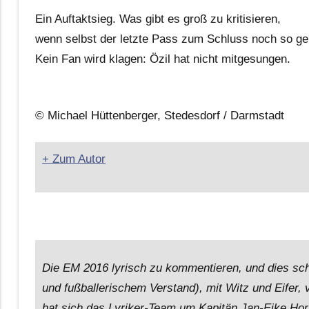
Ein Auftaktsieg. Was gibt es groß zu kritisieren,
wenn selbst der letzte Pass zum Schluss noch so g
Kein Fan wird klagen: Özil hat nicht mitgesungen.
© Michael Hüttenberger, Stedesdorf / Darmstadt
+ Zum Autor
Die EM 2016 lyrisch zu kommentieren, und dies sch
und fußballerischem Verstand), mit Witz und Eifer, 
hat sich das Lyriker-Team um Kapitän Jan-Eike Hor