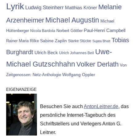
Lyrik
Melanie
Ludwig Steinherr
Matthias Kröner
Michael Augustin
Arzenheimer
Michael
Paul-Henri Campbell
Hüttenberger
Nicola Bardola
Norbert Göttler
Tobias
Rainer Maria Rilke
Sabine Zaplin
Starke Stücke
Sujata Bhatt
Uwe-
Burghardt
Ulrich Beck
Ulrich Johannes Beil
Michael Gutzschhahn
Volker Derlath
Von
Wolfgang Oppler
Zeitgenossen: Netz-Anthologie
EIGENANZEIGE
Besuchen Sie auch
AntonLeitner.de
, das
persönliche Internet-Tagebuch des
Schriftstellers und Verlegers Anton G.
Leitner.