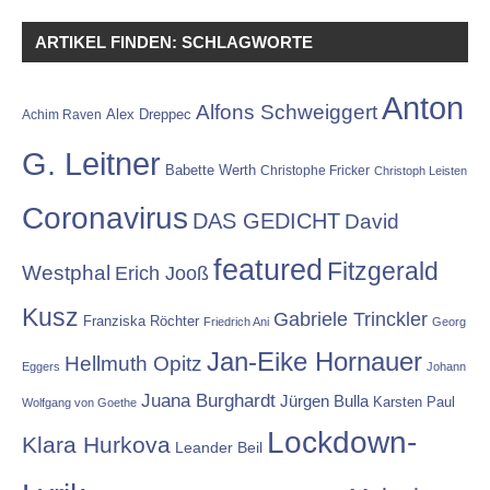
ARTIKEL FINDEN: SCHLAGWORTE
Anton
Alfons Schweiggert
Alex Dreppec
Achim Raven
G. Leitner
Babette Werth
Christophe Fricker
Christoph Leisten
Coronavirus
DAS GEDICHT
David
featured
Fitzgerald
Westphal
Erich Jooß
Kusz
Gabriele Trinckler
Franziska Röchter
Friedrich Ani
Georg
Jan-Eike Hornauer
Hellmuth Opitz
Eggers
Johann
Juana Burghardt
Jürgen Bulla
Karsten Paul
Wolfgang von Goethe
Lockdown-
Klara Hurkova
Leander Beil