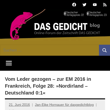
Zum
Facebook
Twitter
Youtube
Fee
Inhalt
springen
DAS
Online-
Suchen
Forum
Such
GEDICHT
nach:
von
DAS
blog
GEDICHT.
Zeitschrift
Vom Leder gezogen – zur EM 2016 in
für
Lyrik,
Frankreich, Folge 28: »Nordirland –
Essay
Deutschland 0:1«
und
Kritik
21. Juni 2016
Jan-Eike Hornauer für dasgedichtblog