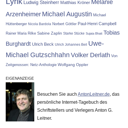
Lyrik
Melanie
Ludwig Steinherr
Matthias Kröner
Michael Augustin
Arzenheimer
Michael
Paul-Henri Campbell
Hüttenberger
Nicola Bardola
Norbert Göttler
Tobias
Rainer Maria Rilke
Sabine Zaplin
Starke Stücke
Sujata Bhatt
Uwe-
Burghardt
Ulrich Beck
Ulrich Johannes Beil
Michael Gutzschhahn
Volker Derlath
Von
Wolfgang Oppler
Zeitgenossen: Netz-Anthologie
EIGENANZEIGE
Besuchen Sie auch
AntonLeitner.de
, das
persönliche Internet-Tagebuch des
Schriftstellers und Verlegers Anton G.
Leitner.