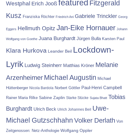
featured
Fitzgerald
Westphal
Erich Jooß
Kusz
Gabriele Trinckler
Franziska Röchter
Friedrich Ani
Georg
Jan-Eike Hornauer
Hellmuth Opitz
Eggers
Johann
Juana Burghardt
Jürgen Bulla
Karsten Paul
Wolfgang von Goethe
Lockdown-
Klara Hurkova
Leander Beil
Lyrik
Melanie
Ludwig Steinherr
Matthias Kröner
Michael Augustin
Arzenheimer
Michael
Paul-Henri Campbell
Hüttenberger
Nicola Bardola
Norbert Göttler
Tobias
Rainer Maria Rilke
Sabine Zaplin
Starke Stücke
Sujata Bhatt
Uwe-
Burghardt
Ulrich Beck
Ulrich Johannes Beil
Michael Gutzschhahn
Volker Derlath
Von
Wolfgang Oppler
Zeitgenossen: Netz-Anthologie