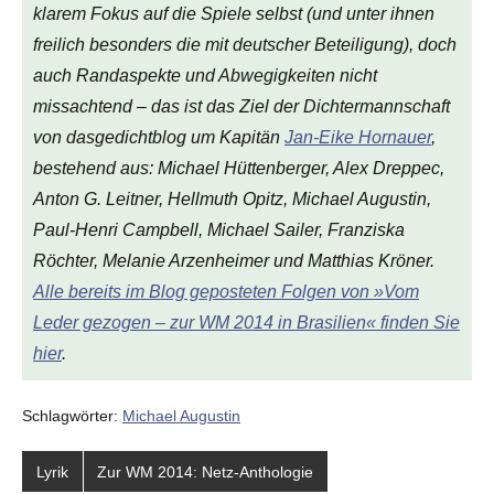
klarem Fokus auf die Spiele selbst (und unter ihnen
freilich besonders die mit deutscher Beteiligung), doch
auch Randaspekte und Abwegigkeiten nicht
missachtend – das ist das Ziel der Dichtermannschaft
von
dasgedichtblog
um Kapitän
Jan-Eike Hornauer
,
bestehend aus: Michael Hüttenberger, Alex Dreppec,
Anton G. Leitner, Hellmuth Opitz, Michael Augustin,
Paul-Henri Campbell, Michael Sailer, Franziska
Röchter, Melanie Arzenheimer und Matthias Kröner.
Alle bereits im Blog geposteten Folgen von »Vom
Leder gezogen – zur WM 2014 in Brasilien« finden Sie
hier
.
Schlagwörter:
Michael Augustin
Lyrik
Zur WM 2014: Netz-Anthologie