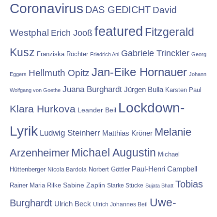
Coronavirus
DAS GEDICHT
David
featured
Fitzgerald
Westphal
Erich Jooß
Kusz
Gabriele Trinckler
Franziska Röchter
Friedrich Ani
Georg
Jan-Eike Hornauer
Hellmuth Opitz
Eggers
Johann
Juana Burghardt
Jürgen Bulla
Karsten Paul
Wolfgang von Goethe
Lockdown-
Klara Hurkova
Leander Beil
Lyrik
Melanie
Ludwig Steinherr
Matthias Kröner
Michael Augustin
Arzenheimer
Michael
Paul-Henri Campbell
Hüttenberger
Nicola Bardola
Norbert Göttler
Tobias
Rainer Maria Rilke
Sabine Zaplin
Starke Stücke
Sujata Bhatt
Uwe-
Burghardt
Ulrich Beck
Ulrich Johannes Beil