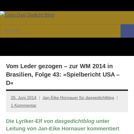
Zum
Facebook
Twitter
Youtube
Fee
Inhalt
springen
DAS
Online-
Suchen
Forum
Such
GEDICHT
nach:
von
DAS
blog
GEDICHT.
Zeitschrift
Vom Leder gezogen – zur WM 2014 in
für
Lyrik,
Brasilien, Folge 43: »Spielbericht USA –
Essay
D«
und
Kritik
26. Juni 2014
Jan-Eike Hornauer für dasgedichtblog
1 Kommentar
Die Lyriker-Elf von
dasgedichtblog
unter
Leitung von Jan-Eike Hornauer kommentiert