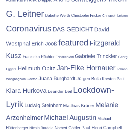
Alex Dreppec
Achim Raven
G. Leitner
Babette Werth
Christophe Fricker
Christoph Leisten
Coronavirus
DAS GEDICHT
David
featured
Fitzgerald
Westphal
Erich Jooß
Kusz
Gabriele Trinckler
Franziska Röchter
Friedrich Ani
Georg
Jan-Eike Hornauer
Hellmuth Opitz
Eggers
Johann
Juana Burghardt
Jürgen Bulla
Karsten Paul
Wolfgang von Goethe
Lockdown-
Klara Hurkova
Leander Beil
Lyrik
Melanie
Ludwig Steinherr
Matthias Kröner
Michael Augustin
Arzenheimer
Michael
Paul-Henri Campbell
Hüttenberger
Nicola Bardola
Norbert Göttler