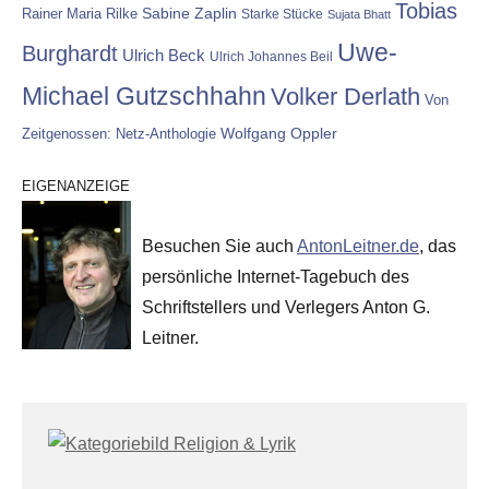
Tobias
Rainer Maria Rilke
Sabine Zaplin
Starke Stücke
Sujata Bhatt
Uwe-
Burghardt
Ulrich Beck
Ulrich Johannes Beil
Michael Gutzschhahn
Volker Derlath
Von
Wolfgang Oppler
Zeitgenossen: Netz-Anthologie
EIGENANZEIGE
Besuchen Sie auch
AntonLeitner.de
, das
persönliche Internet-Tagebuch des
Schriftstellers und Verlegers Anton G.
Leitner.