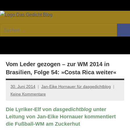
Zum
Facebook
Twitter
Youtube
Fee
Inhalt
springen
DAS
Online-
Suchen
Forum
Such
GEDICHT
nach:
von
DAS
blog
GEDICHT.
Zeitschrift
Vom Leder gezogen – zur WM 2014 in
für
Lyrik,
Brasilien, Folge 54: »Costa Rica weiter«
Essay
und
30. Juni 2014
Jan-Eike Hornauer für dasgedichtblog
Kritik
Keine Kommentare
Die Lyriker-Elf von
dasgedichtblog
unter
Leitung von Jan-Eike Hornauer kommentiert
die Fußball-WM am Zuckerhut