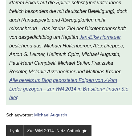
klarem Fokus auf die Spiele selbst (und unter ihnen
freilich besonders die mit deutscher Beteiligung), doch
auch Randaspekte und Abwegigkeiten nicht
missachtend – das ist das Ziel der Dichtermannschaft
von
dasgedichtblog
um Kapitän
Jan-Eike Hornauer
,
bestehend aus: Michael Hüttenberger, Alex Dreppec,
Anton G. Leitner, Hellmuth Opitz, Michael Augustin,
Paul-Henri Campbell, Michael Sailer, Franziska
Röchter, Melanie Arzenheimer und Matthias Kröner.
Alle bereits im Blog geposteten Folgen von »Vom
Leder gezogen – zur WM 2014 in Brasilien« finden Sie
hier
.
Schlagwörter:
Michael Augustin
Lyrik
Zur WM 2014: Netz-Anthologie