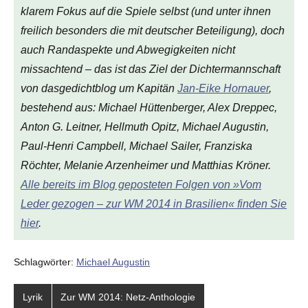
klarem Fokus auf die Spiele selbst (und unter ihnen
freilich besonders die mit deutscher Beteiligung), doch
auch Randaspekte und Abwegigkeiten nicht
missachtend – das ist das Ziel der Dichtermannschaft
von
dasgedichtblog
um Kapitän
Jan-Eike Hornauer
,
bestehend aus: Michael Hüttenberger, Alex Dreppec,
Anton G. Leitner, Hellmuth Opitz, Michael Augustin,
Paul-Henri Campbell, Michael Sailer, Franziska
Röchter, Melanie Arzenheimer und Matthias Kröner.
Alle bereits im Blog geposteten Folgen von »Vom
Leder gezogen – zur WM 2014 in Brasilien« finden Sie
hier
.
Schlagwörter:
Michael Augustin
Lyrik
Zur WM 2014: Netz-Anthologie