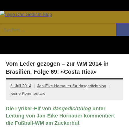
Zum
Facebook
Twitter
Youtube
Fee
Inhalt
springen
DAS
Online-
Suchen
Forum
Such
GEDICHT
nach:
von
DAS
blog
GEDICHT.
Zeitschrift
Vom Leder gezogen – zur WM 2014 in
für
Lyrik,
Brasilien, Folge 69: »Costa Rica«
Essay
und
6. Juli 2014
Jan-Eike Hornauer für dasgedichtblog
Kritik
Keine Kommentare
Die Lyriker-Elf von
dasgedichtblog
unter
Leitung von Jan-Eike Hornauer kommentiert
die Fußball-WM am Zuckerhut