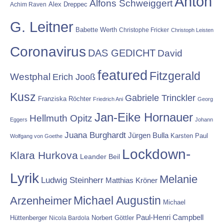
Anton
Alfons Schweiggert
Alex Dreppec
Achim Raven
G. Leitner
Babette Werth
Christophe Fricker
Christoph Leisten
Coronavirus
DAS GEDICHT
David
featured
Fitzgerald
Westphal
Erich Jooß
Kusz
Gabriele Trinckler
Franziska Röchter
Friedrich Ani
Georg
Jan-Eike Hornauer
Hellmuth Opitz
Eggers
Johann
Juana Burghardt
Jürgen Bulla
Karsten Paul
Wolfgang von Goethe
Lockdown-
Klara Hurkova
Leander Beil
Lyrik
Melanie
Ludwig Steinherr
Matthias Kröner
Michael Augustin
Arzenheimer
Michael
Paul-Henri Campbell
Hüttenberger
Nicola Bardola
Norbert Göttler