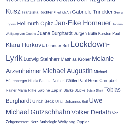
Kusz
Gabriele Trinckler
Franziska Röchter
Friedrich Ani
Georg
Jan-Eike Hornauer
Hellmuth Opitz
Eggers
Johann
Juana Burghardt
Jürgen Bulla
Karsten Paul
Wolfgang von Goethe
Lockdown-
Klara Hurkova
Leander Beil
Lyrik
Melanie
Ludwig Steinherr
Matthias Kröner
Michael Augustin
Arzenheimer
Michael
Paul-Henri Campbell
Hüttenberger
Nicola Bardola
Norbert Göttler
Tobias
Rainer Maria Rilke
Sabine Zaplin
Starke Stücke
Sujata Bhatt
Uwe-
Burghardt
Ulrich Beck
Ulrich Johannes Beil
Michael Gutzschhahn
Volker Derlath
Von
Wolfgang Oppler
Zeitgenossen: Netz-Anthologie