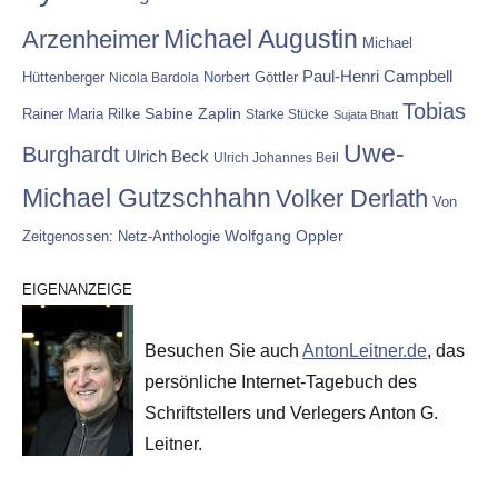
Michael Augustin
Arzenheimer
Michael
Paul-Henri Campbell
Hüttenberger
Nicola Bardola
Norbert Göttler
Tobias
Rainer Maria Rilke
Sabine Zaplin
Starke Stücke
Sujata Bhatt
Uwe-
Burghardt
Ulrich Beck
Ulrich Johannes Beil
Michael Gutzschhahn
Volker Derlath
Von
Wolfgang Oppler
Zeitgenossen: Netz-Anthologie
EIGENANZEIGE
Besuchen Sie auch
AntonLeitner.de
, das
persönliche Internet-Tagebuch des
Schriftstellers und Verlegers Anton G.
Leitner.