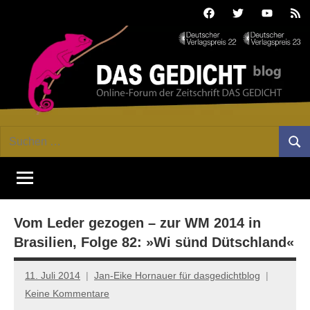
Zum
Facebook
Twitter
Youtube
Fee
Inhalt
springen
DAS
Online-
Suchen
Forum
Such
GEDICHT
nach:
von
DAS
blog
GEDICHT.
Zeitschrift
Vom Leder gezogen – zur WM 2014 in
für
Lyrik,
Brasilien, Folge 82: »Wi sünd Dütschland«
Essay
und
11. Juli 2014
Jan-Eike Hornauer für dasgedichtblog
Kritik
Keine Kommentare