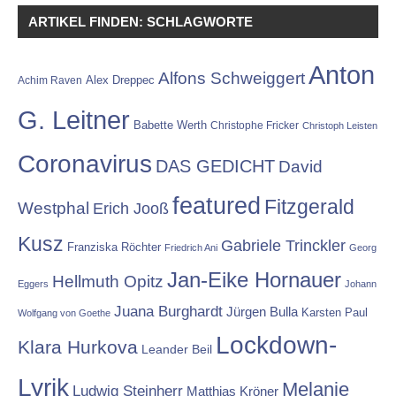
ARTIKEL FINDEN: SCHLAGWORTE
Anton
Alfons Schweiggert
Alex Dreppec
Achim Raven
G. Leitner
Babette Werth
Christophe Fricker
Christoph Leisten
Coronavirus
DAS GEDICHT
David
featured
Fitzgerald
Westphal
Erich Jooß
Kusz
Gabriele Trinckler
Franziska Röchter
Friedrich Ani
Georg
Jan-Eike Hornauer
Hellmuth Opitz
Eggers
Johann
Juana Burghardt
Jürgen Bulla
Karsten Paul
Wolfgang von Goethe
Lockdown-
Klara Hurkova
Leander Beil
Lyrik
Melanie
Ludwig Steinherr
Matthias Kröner